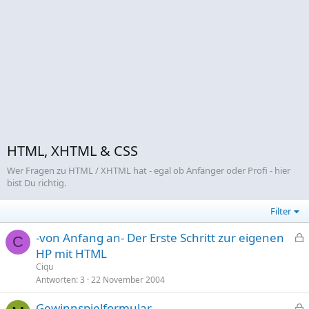
HTML, XHTML & CSS
Wer Fragen zu HTML / XHTML hat - egal ob Anfänger oder Profi - hier
bist Du richtig.
Filter
-von Anfang an- Der Erste Schritt zur eigenen
C
e
HP mit HTML
s
Ciqu
p
Antworten
3
22 November 2004
e
Gewinnspielformular
r