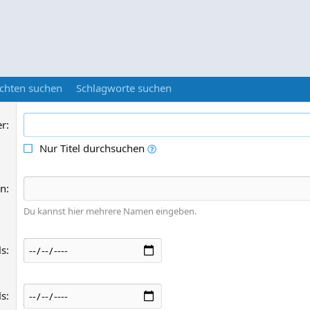
ichten suchen
Schlagworte suchen
er
Nur Titel durchsuchen
on
Du kannst hier mehrere Namen eingeben.
ls
ls