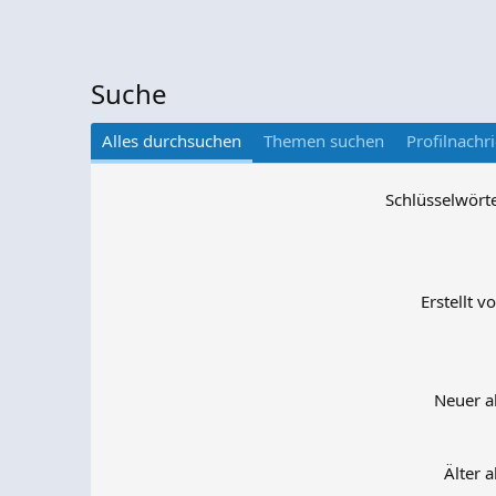
Suche
Alles durchsuchen
Themen suchen
Profilnachr
Schlüsselwört
Erstellt v
Neuer a
Älter a