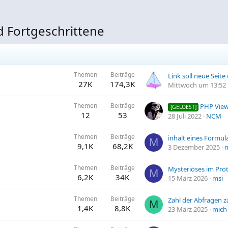
d Fortgeschrittene
Themen
Beiträge
27K
174,3K
Mittwoch um 13:52
Themen
Beiträge
PHP Vie
[GELOEST]
12
53
28 Juli 2022
NCM
Themen
Beiträge
M
9,1K
68,2K
3 Dezember 2025
m
Themen
Beiträge
Mysteriöses im Prot
M
6,2K
34K
15 März 2026
msi
Themen
Beiträge
Zahl der Abfragen z
M
1,4K
8,8K
23 März 2025
mich