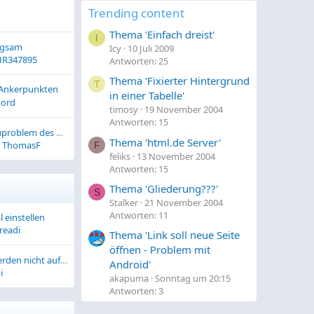
Trending content
Thema 'Einfach dreist'
I
ngsam
Icy
10 Juli 2009
R347895
Antworten: 25
Thema 'Fixierter Hintergrund
T
t Ankerpunkten
in einer Tabelle'
ord
timosy
19 November 2004
Antworten: 15
[Software] Vorschauproblem des Live Preview bei VS Code
Thema 'html.de Server'
ThomasF
F
feliks
13 November 2004
Antworten: 15
Thema 'Gliederung???'
S
Stalker
21 November 2004
Antworten: 11
 einstellen
readi
Thema 'Link soll neue Seite
öffnen - Problem mit
Wix-Shop: Artikel werden nicht auf Google Merchants angezeigt.
Android'
i
akapuma
Sonntag um 20:15
Antworten: 3