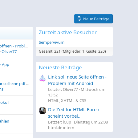
Neue Beiträge
Zurzeit aktive Besucher
Sempervivum
Link soll neue Seite öffnen - Problem mit Android
Oliver77
Gesamt: 221 (Mitglieder: 1, Gäste: 220)
w-App
Neueste Beiträge
Link soll neue Seite öffnen -
Problem mit Android
inhalt eines Formular soll eine pdf dokument automatisch ausfüllen
si
Letzter: Oliver77
Mittwoch um
13:52
HTML, XHTML & CSS
okoll
Die Zeit für HTML Foren
scheint vorbei...
ählen
Letzter: iCup
Dienstag um 22:08
html.de intern