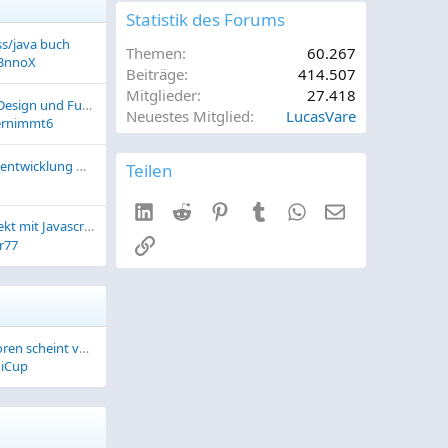
Statistik des Forums
ss/java buch
Themen
60.267
3nnoX
Beiträge
414.507
Mitglieder
27.418
Seilberregen.com - Design und Funktion
Neuestes Mitglied
LucasVare
ernimmt6
Teamleiter Softwareentwicklung Web/App & DevOps (w/m/d) | HUK-COBURG Versicherungsgruppe
Teilen
LinkedIn
Reddit
Pinterest
Tumblr
WhatsApp
E-Mail
kt mit Javascript
Link
r77
Die Zeit für HTML Foren scheint vorbei...
iCup