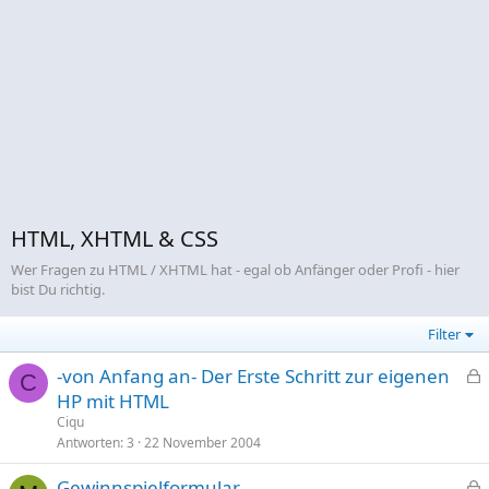
HTML, XHTML & CSS
Wer Fragen zu HTML / XHTML hat - egal ob Anfänger oder Profi - hier
bist Du richtig.
Filter
-von Anfang an- Der Erste Schritt zur eigenen
C
e
HP mit HTML
s
Ciqu
p
Antworten
3
22 November 2004
e
Gewinnspielformular
r