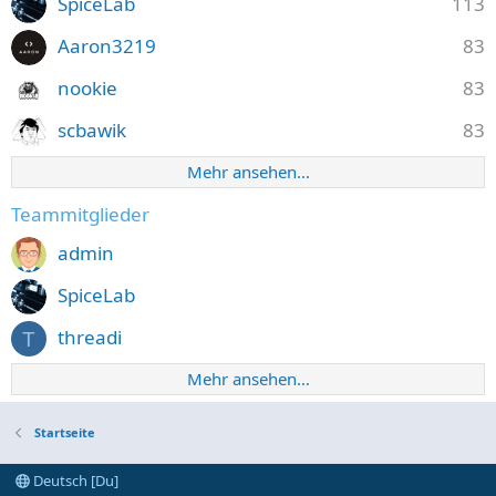
SpiceLab
113
Aaron3219
83
nookie
83
scbawik
83
Mehr ansehen…
Teammitglieder
admin
SpiceLab
threadi
T
Mehr ansehen…
Startseite
Deutsch [Du]