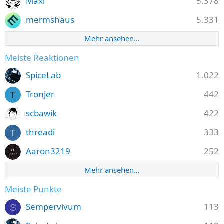
Maxi
5.378
mermshaus
5.331
Mehr ansehen…
Meiste Reaktionen
SpiceLab
1.022
Tronjer
442
T
scbawik
422
threadi
333
T
Aaron3219
252
Mehr ansehen…
Meiste Punkte
Sempervivum
113
S