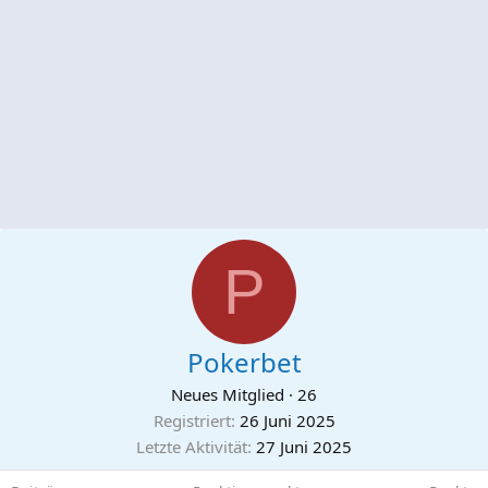
P
Pokerbet
Neues Mitglied
·
26
Registriert
26 Juni 2025
Letzte Aktivität
27 Juni 2025