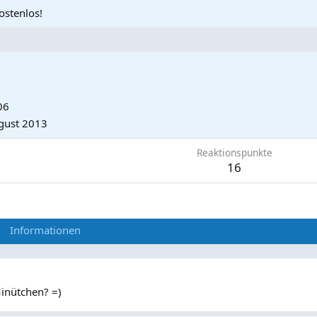
ostenlos!
06
gust 2013
Reaktionspunkte
16
Informationen
Minütchen? =)