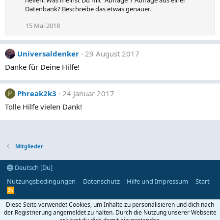
helfen. Was meinst Du mit "Abfrage"? Abfrage aus einer
Datenbank? Beschreibe das etwas genauer.
15 Mai 2018
Universaldenker
29 August 2017
Danke für Deine Hilfe!
Phreak2k3
24 Januar 2017
P
Tolle Hilfe vielen Dank!
Mitglieder
Deutsch [Du]
Nutzungsbedingungen
Datenschutz
Hilfe und Impressum
Start
R
S
S
Diese Seite verwendet Cookies, um Inhalte zu personalisieren und dich nach
der Registrierung angemeldet zu halten. Durch die Nutzung unserer Webseite