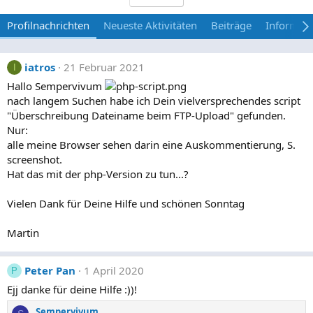
Profilnachrichten
Neueste Aktivitäten
Beiträge
Informat
iatros
21 Februar 2021
I
Hallo Sempervivum
nach langem Suchen habe ich Dein vielversprechendes script
"Überschreibung Dateiname beim FTP-Upload" gefunden.
Nur:
alle meine Browser sehen darin eine Auskommentierung, S.
screenshot.
Hat das mit der php-Version zu tun...?
Vielen Dank für Deine Hilfe und schönen Sonntag
Martin
Peter Pan
1 April 2020
P
Ejj danke für deine Hilfe :))!
Sempervivum