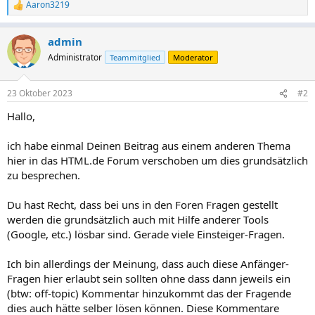
Aaron3219
R
e
a
admin
k
t
Administrator
Teammitglied
Moderator
i
o
n
23 Oktober 2023
#2
e
n
Hallo,
:
ich habe einmal Deinen Beitrag aus einem anderen Thema
hier in das HTML.de Forum verschoben um dies grundsätzlich
zu besprechen.
Du hast Recht, dass bei uns in den Foren Fragen gestellt
werden die grundsätzlich auch mit Hilfe anderer Tools
(Google, etc.) lösbar sind. Gerade viele Einsteiger-Fragen.
Ich bin allerdings der Meinung, dass auch diese Anfänger-
Fragen hier erlaubt sein sollten ohne dass dann jeweils ein
(btw: off-topic) Kommentar hinzukommt das der Fragende
dies auch hätte selber lösen können. Diese Kommentare