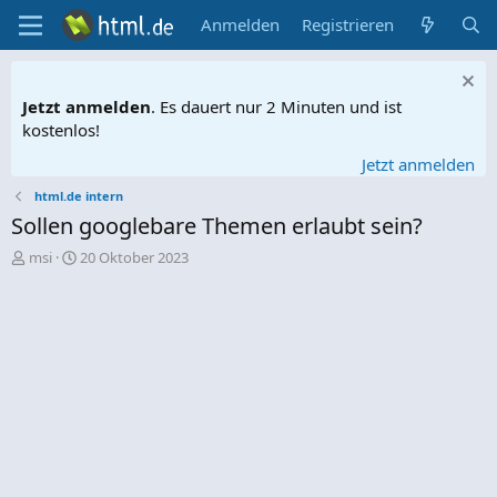
Anmelden
Registrieren
Jetzt anmelden
. Es dauert nur 2 Minuten und ist
kostenlos!
Jetzt anmelden
html.de intern
Sollen googlebare Themen erlaubt sein?
E
E
msi
20 Oktober 2023
r
r
s
s
t
t
e
e
l
l
l
l
e
t
r
a
m