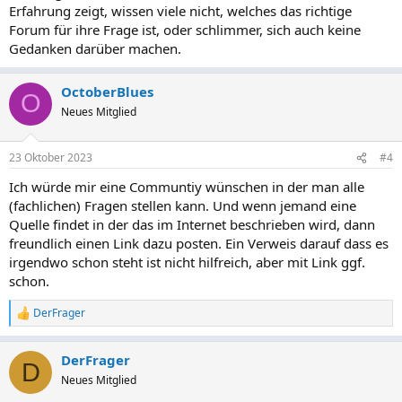
Erfahrung zeigt, wissen viele nicht, welches das richtige
Forum für ihre Frage ist, oder schlimmer, sich auch keine
Gedanken darüber machen.
OctoberBlues
O
Neues Mitglied
23 Oktober 2023
#4
Ich würde mir eine Communtiy wünschen in der man alle
(fachlichen) Fragen stellen kann. Und wenn jemand eine
Quelle findet in der das im Internet beschrieben wird, dann
freundlich einen Link dazu posten. Ein Verweis darauf dass es
irgendwo schon steht ist nicht hilfreich, aber mit Link ggf.
schon.
DerFrager
R
e
a
DerFrager
k
D
t
Neues Mitglied
i