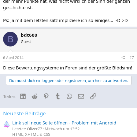
der mehr Punkte hat, was nicht wirklich der Sinn der ganzen
geschichte ist.
Ps: Ja mit dem letzten satz impliziere ich so einiges... :-D :-D
bdt600
B
Guest
6 April 2014
#7
Diese Bewertungssysteme in Foren sind der größte Blödsinn!
Du musst dich einloggen oder registrieren, um hier zu antworten.
LinkedIn
Reddit
Pinterest
Tumblr
WhatsApp
E-Mail
Link
Teilen:
Neueste Beiträge
Link soll neue Seite öffnen - Problem mit Android
Letzter: Oliver77
Mittwoch um 13:52
HTML, XHTML & CSS