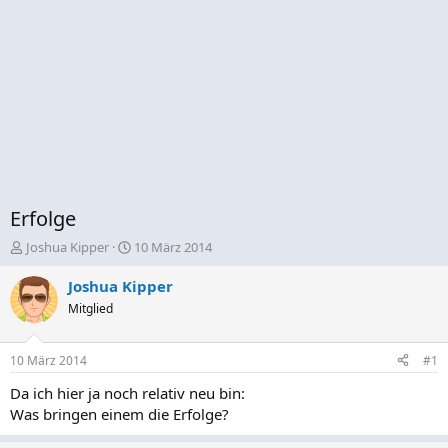
Erfolge
E
E
Joshua Kipper
10 März 2014
r
r
s
s
Joshua Kipper
t
t
Mitglied
e
e
l
l
l
l
10 März 2014
#1
e
t
r
a
Da ich hier ja noch relativ neu bin:
m
Was bringen einem die Erfolge?