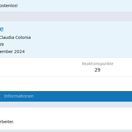
ostenlos!
re
Claudia Colonia
09
tember 2024
Reaktionspunkte
29
Informationen
beiter.