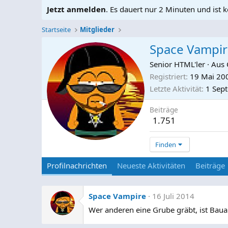
Jetzt anmelden
. Es dauert nur 2 Minuten und ist k
Startseite
Mitglieder
Space Vampi
Senior HTML'ler
·
Aus
Registriert
19 Mai 20
Letzte Aktivität
1 Sep
Beiträge
1.751
Finden
Profilnachrichten
Neueste Aktivitäten
Beiträge
Space Vampire
16 Juli 2014
Wer anderen eine Grube gräbt, ist Bauar