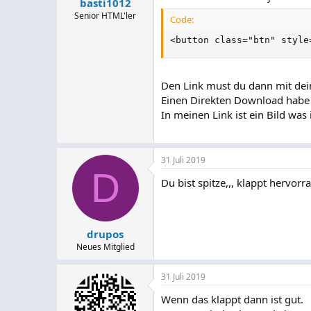
basti1012
Senior HTML'ler
Code:
<button class="btn" style
Den Link must du dann mit dei
Einen Direkten Download habe i
In meinen Link ist ein Bild was
31 Juli 2019
D
Du bist spitze,,, klappt hervo
drupos
Neues Mitglied
31 Juli 2019
Wenn das klappt dann ist gut.