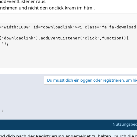
ddEventListener raus.
 nehmen und nicht den onclick kram im html.
="width:100%" id="downloadlink"><i class="fa fa-download"
('downloadlink').addEventListener('click',function(){

');

Du musst dich einloggen oder registrieren, um hi
Nutzungsbe
und dich nach der Registrierung angemeldet zu halten. Durch die 