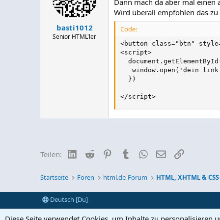
Dann mach da aber mal einen a
Wird überall empfohlen das zu
basti1012
Code:
Senior HTML'ler
<button class="btn" style
<script>

  document.getElementById
   window.open('dein link 
  })

</script>
LinkedIn
Reddit
Pinterest
Tumblr
WhatsApp
E-Mail
Link
Teilen:
Startseite
Foren
html.de-Forum
HTML, XHTML & CSS
Deutsch [Du]
Diese Seite verwendet Cookies, um Inhalte zu personalisieren 