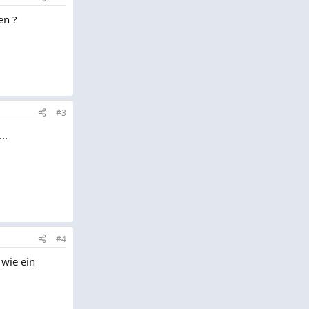
en ?
#3
..
#4
wie ein