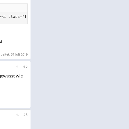
><i class="fa fa-download"></i> Download</button>
t.
rbeitet:
31 Juli 2019
#5
 gewusst wie
#6