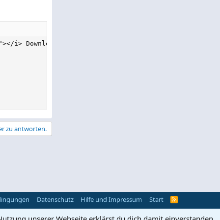
></i> Download</button>

er zu antworten.
dingungen
Datenschutz
Hilfe und Impressum
Start
R
S
S
Nutzung unserer Webseite erklärst du dich damit einverstanden.