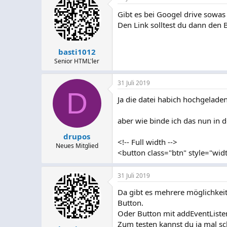
Gibt es bei Googel drive sowas 
Den Link solltest du dann den
basti1012
Senior HTML'ler
31 Juli 2019
D
Ja die datei habich hochgeladen,
aber wie binde ich das nun in d
drupos
<!-- Full width -->
Neues Mitglied
<button class="btn" style="wi
31 Juli 2019
Da gibt es mehrere möglichkei
Button.
Oder Button mit addEventListen
Zum testen kannst du ja mal sch