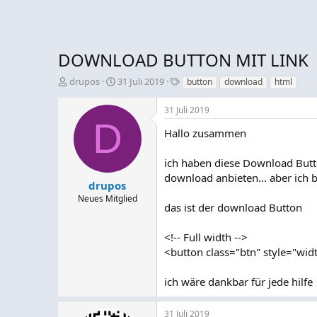
DOWNLOAD BUTTON MIT LINK
E
E
S
drupos
31 Juli 2019
button
download
html
r
r
c
s
s
h
31 Juli 2019
t
t
l
D
e
e
a
Hallo zusammen
l
l
g
l
l
w
ich haben diese Download Butt
e
t
o
download anbieten... aber ich b
r
a
r
drupos
m
t
Neues Mitglied
das ist der download Button
e
<!-- Full width -->
<button class="btn" style="wi
ich wäre dankbar für jede hilfe
31 Juli 2019