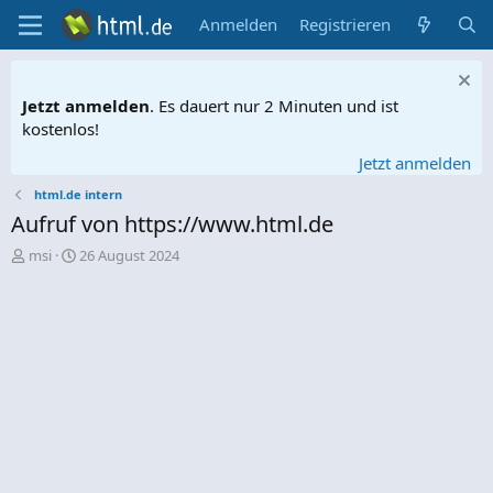
Anmelden
Registrieren
Jetzt anmelden
. Es dauert nur 2 Minuten und ist
kostenlos!
Jetzt anmelden
html.de intern
Aufruf von https://www.html.de
E
E
msi
26 August 2024
r
r
s
s
t
t
e
e
l
l
l
l
e
t
r
a
m