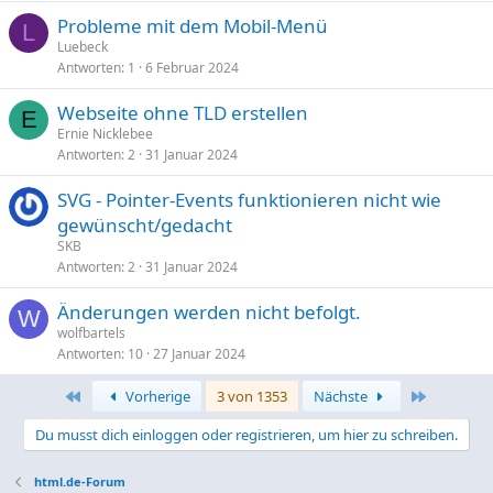
Probleme mit dem Mobil-Menü
L
Luebeck
Antworten
1
6 Februar 2024
Webseite ohne TLD erstellen
E
Ernie Nicklebee
Antworten
2
31 Januar 2024
SVG - Pointer-Events funktionieren nicht wie
gewünscht/gedacht
SKB
Antworten
2
31 Januar 2024
Änderungen werden nicht befolgt.
W
wolfbartels
Antworten
10
27 Januar 2024
Erste
Letzte
Vorherige
3 von 1353
Nächste
Du musst dich einloggen oder registrieren, um hier zu schreiben.
html.de-Forum