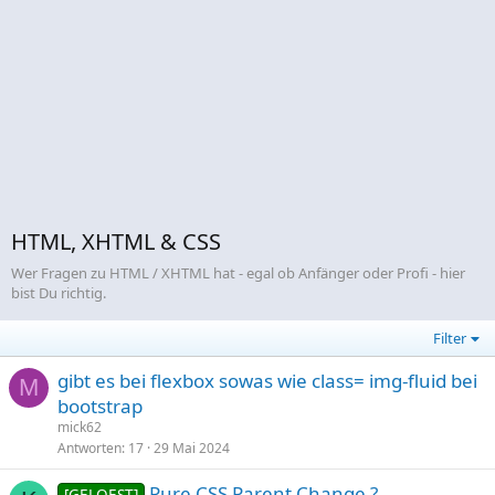
HTML, XHTML & CSS
Wer Fragen zu HTML / XHTML hat - egal ob Anfänger oder Profi - hier
bist Du richtig.
Filter
gibt es bei flexbox sowas wie class= img-fluid bei
M
bootstrap
mick62
Antworten
17
29 Mai 2024
Pure CSS Parent Change ?
[GELOEST]