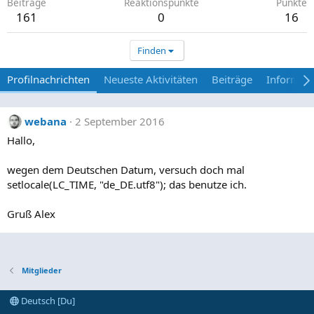
Beiträge
Reaktionspunkte
Punkte
161
0
16
Finden
Profilnachrichten
Neueste Aktivitäten
Beiträge
Informat
webana
2 September 2016
Hallo,
wegen dem Deutschen Datum, versuch doch mal
setlocale(LC_TIME, "de_DE.utf8"); das benutze ich.
Gruß Alex
Mitglieder
Deutsch [Du]