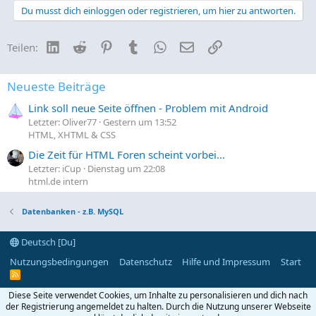
Du musst dich einloggen oder registrieren, um hier zu antworten.
LinkedIn
Reddit
Pinterest
Tumblr
WhatsApp
E-Mail
Link
Teilen:
Neueste Beiträge
Link soll neue Seite öffnen - Problem mit Android
Letzter: Oliver77
Gestern um 13:52
HTML, XHTML & CSS
Die Zeit für HTML Foren scheint vorbei...
Letzter: iCup
Dienstag um 22:08
html.de intern
Datenbanken - z.B. MySQL
Deutsch [Du]
Nutzungsbedingungen
Datenschutz
Hilfe und Impressum
Start
R
S
S
Diese Seite verwendet Cookies, um Inhalte zu personalisieren und dich nach
der Registrierung angemeldet zu halten. Durch die Nutzung unserer Webseite