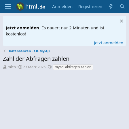
Anmelden
Registrieren
Jetzt anmelden
. Es dauert nur 2 Minuten und ist
kostenlos!
Jetzt anmelden
Datenbanken - z.B. MySQL
Zahl der Abfragen zählen
E
E
S
mich
23 März 2025
mysql abfragen zählen
r
r
c
s
s
h
t
t
l
e
e
a
l
l
g
l
l
w
e
t
o
r
a
r
m
t
e