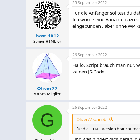
25 September 2022
k
t
Für die Anfänger solltest du da
i
Ich würde eine Variante dazu s
o
n
eingebunden , aber ohne WP ka
e
n
basti1012
:
Senior HTML'ler
26 September 2022
Hallo, Script brauch man nur,
keinen JS-Code.
Oliver77
Aktives Mitglied
26 September 2022
G
Oliver77 schrieb:
für die HTML-Version braucht man
Und was hindert dich daran, d