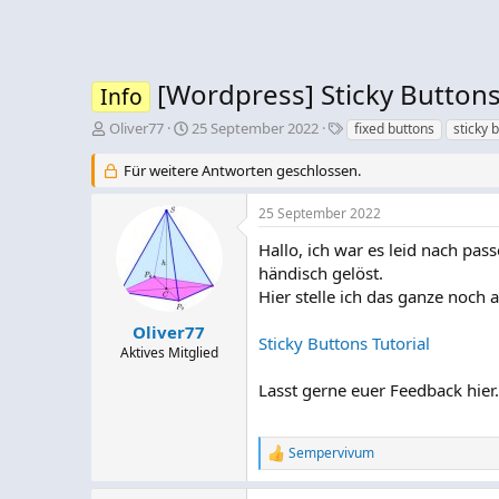
[Wordpress] Sticky Button
Info
E
E
S
Oliver77
25 September 2022
fixed buttons
sticky 
r
r
c
s
s
h
Für weitere Antworten geschlossen.
t
t
l
e
e
a
25 September 2022
l
l
g
l
l
w
Hallo, ich war es leid nach pa
e
t
o
händisch gelöst.
r
a
r
Hier stelle ich das ganze noch 
m
t
e
Oliver77
Sticky Buttons Tutorial
Aktives Mitglied
Lasst gerne euer Feedback hier.
Sempervivum
R
e
a