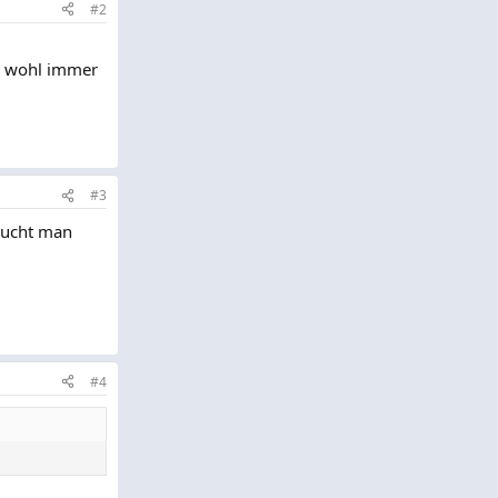
#2
ry wohl immer
#3
raucht man
#4