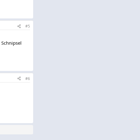
#5
 Schnipsel
#6