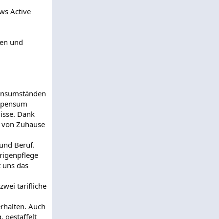
ws Active
ien und
ebensumständen
itspensum
nisse. Dank
t von Zuhause
 und Beruf.
rigenpflege
t uns das
wei tarifliche
erhalten. Auch
 gestaffelt