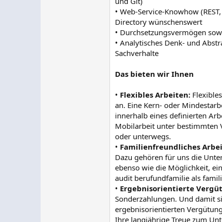
und Git)
• Web-Service-Knowhow (REST,
Directory wünschenswert
• Durchsetzungsvermögen sowie
• Analytisches Denk- und Abst
Sachverhalte
Das bieten wir Ihnen
•
Flexibles Arbeiten:
Flexibles
an. Eine Kern- oder Mindestarbe
innerhalb eines definierten Ar
Mobilarbeit unter bestimmten V
oder unterwegs.
•
Familienfreundliches Arbei
Dazu gehören für uns die Unte
ebenso wie die Möglichkeit, ei
audit berufundfamilie als famil
•
Ergebnisorientierte Vergü
Sonderzahlungen. Und damit sic
ergebnisorientierten Vergütung 
Ihre langjährige Treue zum Unt