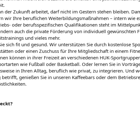
it.
 der Zukunft arbeitet, darf nicht im Gestern stehen bleiben. Dami
rn wir Ihre beruflichen Weiterbildungsmaßnahmen – intern wie e
riebs- oder berufsspezifischen Qualifikationen steht im Mittelpun
ern auch die private Förderung von individuell gewünschten F
itstrainings und vieles mehr.
Sie sich fit und gesund. Wir unterstützen Sie durch kostenlose Sp
tätten oder einen Zuschuss für Ihre Mitgliedschaft in einem Fitne
nnen können in ihrer Freizeit an verschiedenen HUK-Sportgruppe
portarten wie Fußball oder Basketball. Oder lernen Sie in Vorträ
ise in Ihren Alltag, beruflich wie privat, zu integrieren. Und w
betrifft, genießen Sie in unseren Kaffeebars oder dem Betriebsr
tlichkeiten.
eckt?