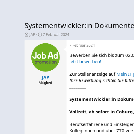
Systementwickler:in Dokumen
E
E
JAP
7 Februar 2024
r
r
s
s
7 Februar 2024
t
t
Bewerben Sie sich bis zum 02.
e
e
l
l
Jetzt bewerben!
l
l
e
t
Zur Stellenanzeige auf
Mein IT 
JAP
r
a
Ihre Bewerbung richten Sie bitt
m
Mitglied
________
Systementwickler:in Dok
Vollzeit, ab sofort in Coburg
Berufserfahrene und Einsteiger
Kolleg:innen und über 770 versc