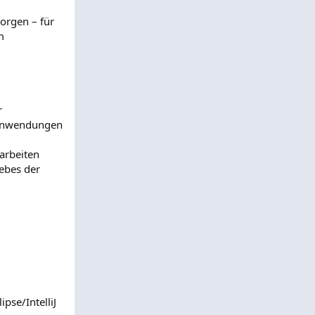
orgen – für
m
r
 Anwendungen
arbeiten
ebes der
pse/IntelliJ