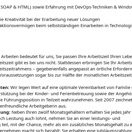
 SOAP & HTML) sowie Erfahrung mit DevOps-Techniken & Windo
 Kreativität bei der Erarbeitung neuer Lösungen
raktionsvermögen beim selbstständigen Einarbeiten in Technolog
 Arbeiten bedeutet für uns, Sie passen Ihre Arbeitszeit Ihren L
itszeit gibt es bei uns nicht. Stattdessen erbringen Sie Ihr Arbe
beitszeitrahmens – gegebenenfalls angepasst an örtliche Erforder
oraussetzungen sogar bis zur Hälfte der monatlichen Arbeitszei
ten:
Wir legen Wert auf eine optimale Vereinbarkeit von Familie
rstützung bei der Kinder- und Ferienbetreuung sowie der Angehö
ne Führungsposition in Teilzeit wahrzunehmen. Seit 2007 zeichne
ienfreundliche Arbeitgeberin aus.
tung:
Neben Ihren zwölf Monatsgehältern erhalten Sie jedes Jahr z
h Leistung auch lohnt, nehmen Sie an einer leistungs- und
teil, mit der Chance, mehr als ein zusätzliches Monatsgehalt zu 
ernehmen macht sich bezahlt: Sie erhalten eine Jubiläumszahlung,