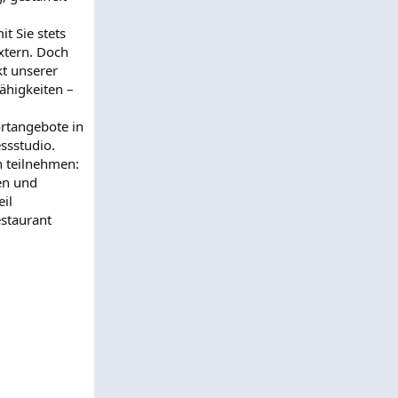
t Sie stets
xtern. Doch
kt unserer
ähigkeiten –
ortangebote in
ssstudio.
n teilnehmen:
gen und
eil
estaurant