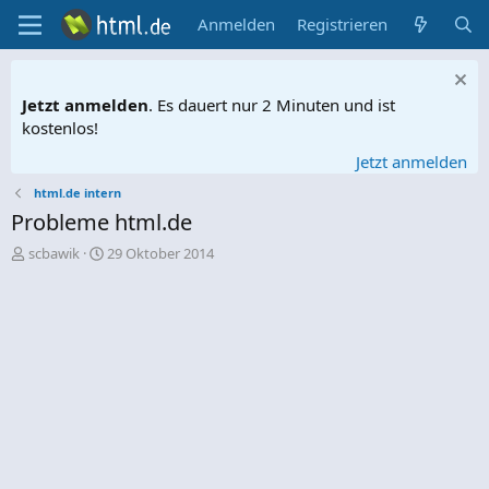
Anmelden
Registrieren
Jetzt anmelden
. Es dauert nur 2 Minuten und ist
kostenlos!
Jetzt anmelden
html.de intern
Probleme html.de
E
E
scbawik
29 Oktober 2014
r
r
s
s
t
t
e
e
l
l
l
l
e
t
r
a
m