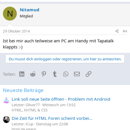
Nitamud
N
Mitglied
29 Oktober 2014
#4
Ist bei mir auch teilweise am PC am Handy mit Tapatalk
klappts :-)
Du musst dich einloggen oder registrieren, um hier zu antworten.
LinkedIn
Reddit
Pinterest
Tumblr
WhatsApp
E-Mail
Link
Teilen:
Neueste Beiträge
Link soll neue Seite öffnen - Problem mit Android
Letzter: Oliver77
Mittwoch um 13:52
HTML, XHTML & CSS
Die Zeit für HTML Foren scheint vorbei...
Letzter: iCup
Dienstag um 22:08
html.de intern