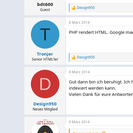
bdt600
Design950
R
Guest
e
a
8 März 2014
k
T
t
PHP rendert HTML. Google mac
i
o
n
e
n
Tronjer
:
Design950
R
Senior HTML'ler
e
a
8 März 2014
k
D
t
Gut dann bin ich beruhigt. Ich
i
indexiert werden kann.
o
n
Vielen Dank für eure Antworten!
e
n
Design950
:
Neues Mitglied
9 März 2014