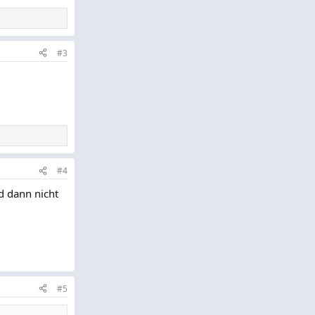
#3
#4
d dann nicht
#5