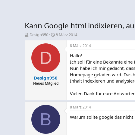
Kann Google html indixieren, a
E
E
Design950
8 März 2014
r
r
s
s
8 März 2014
t
D
t
Hallo!
e
e
l
l
Ich soll für eine Bekannte eine
l
l
Nun habe ich mir gedacht, dass 
e
t
Homepage geladen wird. Das ha
Design950
r
a
Inhalt indexieren und analysie
m
Neues Mitglied
Vielen Dank für eure Antworten
8 März 2014
B
Warum sollte google das nicht 