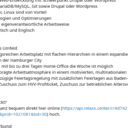
r Web-Entwicklung mit Schwerpunkt Drupal oder Wordpress
 MariaDB/MySQL, Git sowie Drupal oder Wordpress
, Linux sind von Vorteil
ologien und Optimierungen
 eigenverantwortliche Arbeitsweise
utsch und Englisch
es Umfeld
sreichen Arbeitsplatz mit flachen Hierarchien in einem expandi
 der Hamburger City
ll mit bis zu drei Tagen Home-Office die Woche ist möglich
prägte Arbeitsatmosphäre in einem motivierten, multinationalen
ßzügige Feiertagsregelung mit zusätzlichen Feiertagen aus Bade
a Zuschuss zum HVV-Profiticket, Zuschuss zur betrieblichen Alters
ckt?
nz bequem direkt hier online (
https://api.relaxx.center/r/4d7421
prid=1021081&tid=30
) hoch.
rbung!