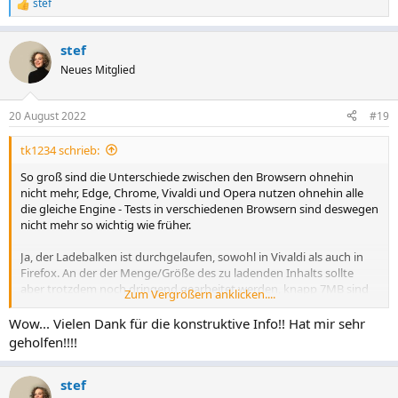
stef
R
e
a
stef
k
t
Neues Mitglied
i
o
n
20 August 2022
#19
e
n
tk1234 schrieb:
:
So groß sind die Unterschiede zwischen den Browsern ohnehin
nicht mehr, Edge, Chrome, Vivaldi und Opera nutzen ohnehin alle
die gleiche Engine - Tests in verschiedenen Browsern sind deswegen
nicht mehr so wichtig wie früher.
Ja, der Ladebalken ist durchgelaufen, sowohl in Vivaldi als auch in
Firefox. An der der Menge/Größe des zu ladenden Inhalts sollte
aber trotzdem noch dringend gearbeitet werden, knapp 7MB sind
Zum Vergrößern anklicken....
für eine schwache Leitung viel zu viel (wir sind in Deutschland, wie
es um den Ausbau der Mobilfunknetze bestellt ist, ist ja bekannt …).
Wow... Vielen Dank für die konstruktive Info!! Hat mir sehr
geholfen!!!!
Auf deiner Seite ist ohne JS nichts zu sehen da ein leeres div alles
überlagert.
stef