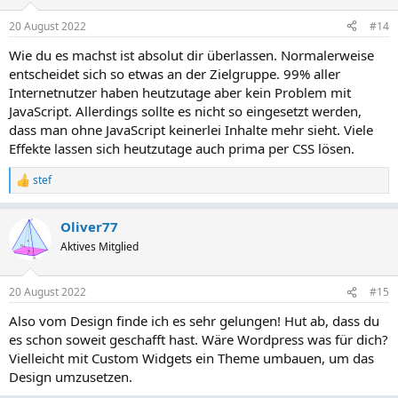
sieht keinerlei Inhalte die er bewerten könnte. Ohne JavaScript
sieht man nur eine weiße Seite.
20 August 2022
#14
Wie du es machst ist absolut dir überlassen. Normalerweise
entscheidet sich so etwas an der Zielgruppe. 99% aller
Internetnutzer haben heutzutage aber kein Problem mit
JavaScript. Allerdings sollte es nicht so eingesetzt werden,
dass man ohne JavaScript keinerlei Inhalte mehr sieht. Viele
Effekte lassen sich heutzutage auch prima per CSS lösen.
stef
R
e
a
Oliver77
k
t
Aktives Mitglied
i
o
n
20 August 2022
#15
e
n
Also vom Design finde ich es sehr gelungen! Hut ab, dass du
:
es schon soweit geschafft hast. Wäre Wordpress was für dich?
Vielleicht mit Custom Widgets ein Theme umbauen, um das
Design umzusetzen.