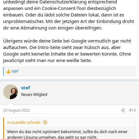
unbedingt deine Datenschutzerklärung entsprechend
anpassen und ein Cookie-Consent-Tool diesbezüglich
einbauen. Oder du lädst solche Dateien lokal, dann ist es
unproblematischer. Mit der jetzigen Art der Einbindung droht
dir eine Abmahnung von einigen übereifrigen.
Übrigens würde deine Seite bei Google vermutlich gar nicht
auftauchen. Die Intro-Seite sieht zwar hübsch aus, aber
Google sieht keinerlei Inhalte die er bewerten könnte. Ohne
JavaScript sieht man nur eine weiße Seite.
stef
R
e
a
stef
k
t
Neues Mitglied
i
o
n
20 August 2022
#10
e
n
m.scatello schrieb:
:
Wenn du das nicht optimiert bekommst, sollte du dich nach einer
anderen Lösung umsehen, das geht so gar nicht.