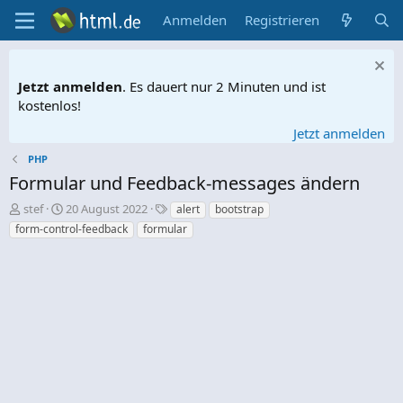
Anmelden
Registrieren
Jetzt anmelden
. Es dauert nur 2 Minuten und ist
kostenlos!
Jetzt anmelden
PHP
Formular und Feedback-messages ändern
E
E
S
stef
20 August 2022
alert
bootstrap
r
r
c
form-control-feedback
formular
s
s
h
t
t
l
e
e
a
l
l
g
l
l
w
e
t
o
r
a
r
m
t
e