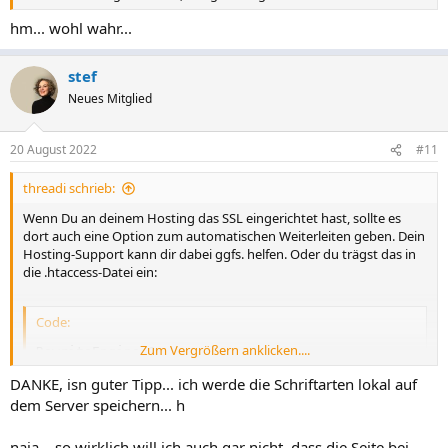
hm... wohl wahr...
stef
Neues Mitglied
20 August 2022
#11
threadi schrieb:
Wenn Du an deinem Hosting das SSL eingerichtet hast, sollte es
dort auch eine Option zum automatischen Weiterleiten geben. Dein
Hosting-Support kann dir dabei ggfs. helfen. Oder du trägst das in
die .htaccess-Datei ein:
Code:
Zum Vergrößern anklicken....
RewriteEngine On

RewriteCond %{SERVER_PORT} !^443$

DANKE, isn guter Tipp... ich werde die Schriftarten lokal auf
RewriteRule (.*) https://%{HTTP_HOST}%{REQUEST_URI}
dem Server speichern... h
naja... so wirklich will ich auch gar nicht, dass die Seite bei
Bei mir lädt die Webseite in Firefox vollständig. Wenn ich nach dem