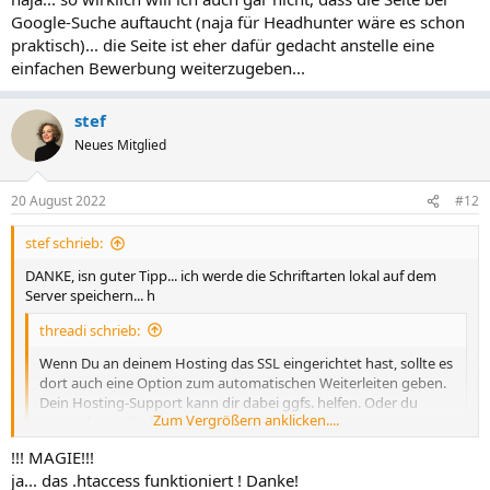
Laden von dem Intro aus die Webseite betrete kann ich nicht auf
Google-Suche auftaucht (naja für Headhunter wäre es schon
"Kontakt" klicken - da passiert nichts. Den Kontakt-Bereich erreiche
praktisch)... die Seite ist eher dafür gedacht anstelle eine
ich nur über das Hamburger-Menu oben.
einfachen Bewerbung weiterzugeben...
Beim Formular sehe ich beim unvollständigen Absenden ein "Please
enter your name." beim Namen. Alles andere ist deutsch.
stef
Neues Mitglied
Mir fällt noch auf, dass Du externe Dateien einbindest, z.B.
Schriftarten von Google. Wenn Du das machst solltest Du
unbedingt deine Datenschutzerklärung entsprechend anpassen
20 August 2022
#12
und ein Cookie-Consent-Tool diesbezüglich einbauen. Oder du lädst
solche Dateien lokal, dann ist es unproblematischer. Mit der jetzigen
stef schrieb:
Art der Einbindung droht dir eine Abmahnung von einigen
übereifrigen.
DANKE, isn guter Tipp... ich werde die Schriftarten lokal auf dem
Server speichern... h
Übrigens würde deine Seite bei Google vermutlich gar nicht
threadi schrieb:
auftauchen. Die Intro-Seite sieht zwar hübsch aus, aber Google sieht
keinerlei Inhalte die er bewerten könnte. Ohne JavaScript sieht man
Wenn Du an deinem Hosting das SSL eingerichtet hast, sollte es
nur eine weiße Seite.
dort auch eine Option zum automatischen Weiterleiten geben.
Dein Hosting-Support kann dir dabei ggfs. helfen. Oder du
Zum Vergrößern anklicken....
trägst das in die .htaccess-Datei ein:
!!! MAGIE!!!
Code:
ja... das .htaccess funktioniert ! Danke!