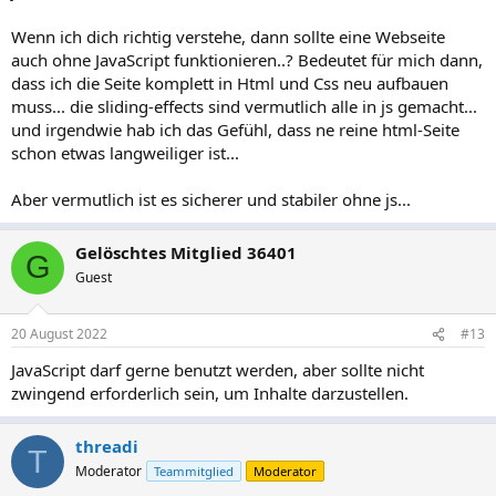
Zum Vergrößern anklicken....
RewriteEngine On

Wenn ich dich richtig verstehe, dann sollte eine Webseite
RewriteCond %{SERVER_PORT} !^443$

auch ohne JavaScript funktionieren..? Bedeutet für mich dann,
RewriteRule (.*) https://%{HTTP_HOST}%{REQUEST_UR
dass ich die Seite komplett in Html und Css neu aufbauen
muss... die sliding-effects sind vermutlich alle in js gemacht...
Bei mir lädt die Webseite in Firefox vollständig. Wenn ich nach
und irgendwie hab ich das Gefühl, dass ne reine html-Seite
dem Laden von dem Intro aus die Webseite betrete kann ich
schon etwas langweiliger ist...
nicht auf "Kontakt" klicken - da passiert nichts. Den Kontakt-
Bereich erreiche ich nur über das Hamburger-Menu oben.
Aber vermutlich ist es sicherer und stabiler ohne js...
Beim Formular sehe ich beim unvollständigen Absenden ein
"Please enter your name." beim Namen. Alles andere ist
Gelöschtes Mitglied 36401
G
deutsch.
Guest
Mir fällt noch auf, dass Du externe Dateien einbindest, z.B.
Schriftarten von Google. Wenn Du das machst solltest Du
20 August 2022
#13
unbedingt deine Datenschutzerklärung entsprechend
anpassen und ein Cookie-Consent-Tool diesbezüglich einbauen.
JavaScript darf gerne benutzt werden, aber sollte nicht
Oder du lädst solche Dateien lokal, dann ist es
zwingend erforderlich sein, um Inhalte darzustellen.
unproblematischer. Mit der jetzigen Art der Einbindung droht
dir eine Abmahnung von einigen übereifrigen.
threadi
T
Übrigens würde deine Seite bei Google vermutlich gar nicht
Moderator
Teammitglied
Moderator
auftauchen. Die Intro-Seite sieht zwar hübsch aus, aber Google