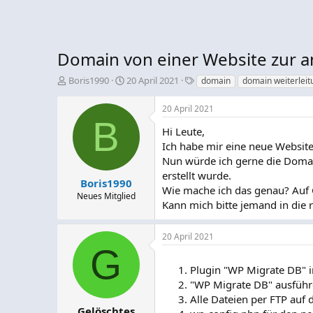
Domain von einer Website zur 
E
E
S
Boris1990
20 April 2021
domain
domain weiterleit
r
r
c
s
s
h
20 April 2021
t
t
l
B
e
e
a
Hi Leute,
l
l
g
Ich habe mir eine neue Website 
l
l
w
Nun würde ich gerne die Domai
e
t
o
erstellt wurde.
r
a
r
Boris1990
Wie mache ich das genau? Auf 
m
t
Neues Mitglied
Kann mich bitte jemand in die ri
e
20 April 2021
G
Plugin "WP Migrate DB" in
"WP Migrate DB" ausfüh
Alle Dateien per FTP auf 
Gelöschtes