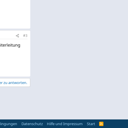
#3
iterleitung
er zu antworten.
dingungen
Datenschutz
Hilfe und Impressum
Start
R
S