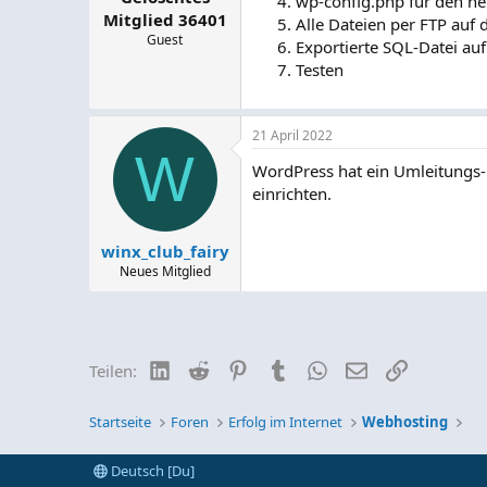
wp-config.php für den n
Mitglied 36401
Alle Dateien per FTP auf
Guest
Exportierte SQL-Datei au
Testen
21 April 2022
W
WordPress hat ein Umleitungs-P
einrichten.
winx_club_fairy
Neues Mitglied
LinkedIn
Reddit
Pinterest
Tumblr
WhatsApp
E-Mail
Link
Teilen:
Startseite
Foren
Erfolg im Internet
Webhosting
Deutsch [Du]