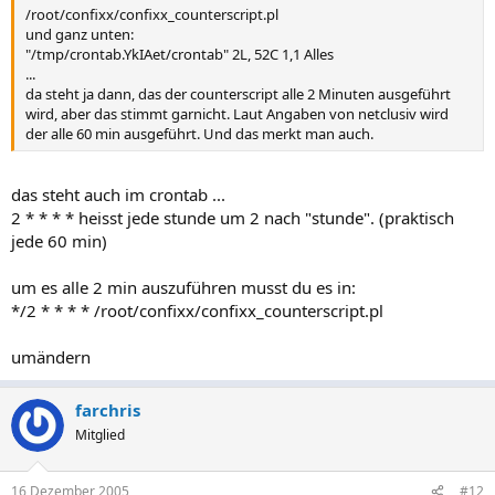
/root/confixx/confixx_counterscript.pl
und ganz unten:
"/tmp/crontab.YkIAet/crontab" 2L, 52C 1,1 Alles
...
da steht ja dann, das der counterscript alle 2 Minuten ausgeführt
wird, aber das stimmt garnicht. Laut Angaben von netclusiv wird
der alle 60 min ausgeführt. Und das merkt man auch.
das steht auch im crontab ...
2 * * * * heisst jede stunde um 2 nach "stunde". (praktisch
jede 60 min)
um es alle 2 min auszuführen musst du es in:
*/2 * * * * /root/confixx/confixx_counterscript.pl
umändern
farchris
Mitglied
16 Dezember 2005
#12