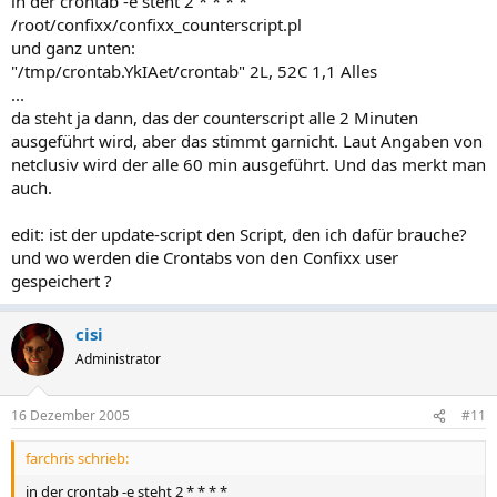
in der crontab -e steht 2 * * * *
/root/confixx/confixx_counterscript.pl
und ganz unten:
"/tmp/crontab.YkIAet/crontab" 2L, 52C 1,1 Alles
...
da steht ja dann, das der counterscript alle 2 Minuten
ausgeführt wird, aber das stimmt garnicht. Laut Angaben von
netclusiv wird der alle 60 min ausgeführt. Und das merkt man
auch.
edit: ist der update-script den Script, den ich dafür brauche?
und wo werden die Crontabs von den Confixx user
gespeichert ?
cisi
Administrator
16 Dezember 2005
#11
farchris schrieb:
in der crontab -e steht 2 * * * *