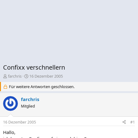
Confixx verschnellern
E
E
farchris
16 Dezember 2005
r
r
Für weitere Antworten geschlossen.
s
s
t
t
e
e
farchris
l
l
Mitglied
l
l
e
t
r
a
16 Dezember 2005
#1
m
Hallo,