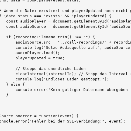
onst data = JSON.parse(event.data);

/ Wenn die Datei existiert und playerUpdated noch nicht g
f (data.status === 'exists' && !playerUpdated) {

   const audioPlayer = document.getElementById('audioPlay
   const audioSource = document.getElementById('audioSour
   if (recordingFilename.trim() !== "") {

       audioSource.src = "../call-recordings/" + recordin
       console.log("Setze Audioquelle auf:", audioSource.
       audioPlayer.load();

       playerUpdated = true;

       // Stoppe das unendliche Laden

       clearInterval(intervalId); // Stopp das Interval z
       console.log("Endloses Laden gestoppt.");

  } else {

       console.error("Kein gültiger Dateiname übergeben."
  }

Source.onerror = function(event) {

onsole.error("Fehler bei der SSE-Verbindung:", event);
