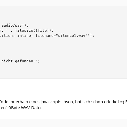
audio/wav');

h: ' . filesize($file));

sition: inline; filename="silence1.wav"');

 nicht gefunden.";

de innerhalb eines Javascripts lösen, hat sich schon erledigt =) 
tten" 0Byte WAV-Datei