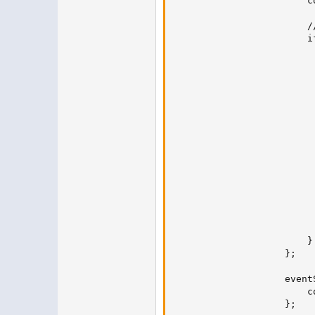
                        c
                        /
                        i
                         
                         
                         
                         
                         
                         
                         
                         
                         
                         
                          
                         
                          
                        }

                    };

                    event
                        c
                    };
