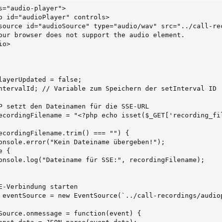
s="audio-player">

o id="audioPlayer" controls>

source id="audioSource" type="audio/wav" src="../call-rec
our browser does not support the audio element.

o>

layerUpdated = false;

ntervalId; // Variable zum Speichern der setInterval ID

P setzt den Dateinamen für die SSE-URL

ecordingFilename = "<?php echo isset($_GET['recording_fi
ecordingFilename.trim() === "") {

onsole.error("Kein Dateiname übergeben!");

 {

onsole.log("Dateiname für SSE:", recordingFilename);

E-Verbindung starten

 eventSource = new EventSource(`../call-recordings/audio
Source.onmessage = function(event) {
