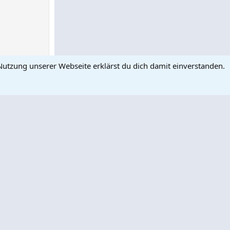
Nutzung unserer Webseite erklärst du dich damit einverstanden.
ber wir verhindern es.");

uelle

n

t.
