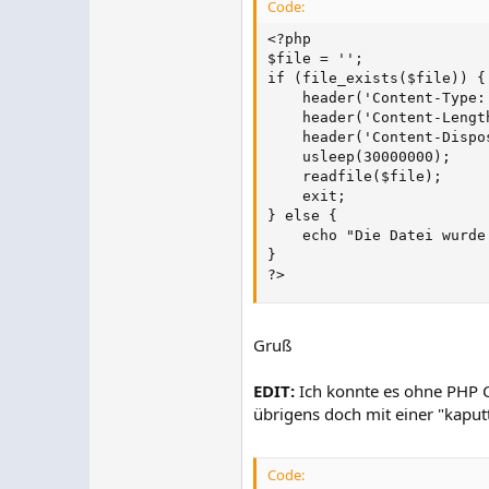
Code:
<?php

$file = '';

if (file_exists($file)) {

    header('Content-Type: 
    header('Content-Lengt
    header('Content-Dispo
    usleep(30000000);

    readfile($file);

    exit;

} else {

    echo "Die Datei wurde
}

?>
Gruß
EDIT:
Ich konnte es ohne PHP Co
übrigens doch mit einer "kapu
Code: