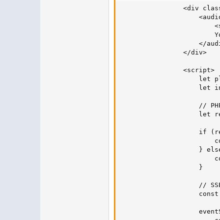
                <div clas
                    <audi
                        <
                        Y
                    </audi
                </div>

                <script>

                    let p
                    let i
                    // PH
                    let r
                    if (r
                        c
                    } else
                        c
                    }

                    // SS
                    const
                    event