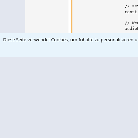
                    // **
                    const
                    // We
                    audio
                        e
Diese Seite verwendet Cookies, um Inhalte zu personalisieren 
                       //
                    });

                    // Si
                    inter
                      // 
                        /
                        a
                    }, 100
                    // We
                    audio
                      // 
                        a
                    });

                </script>