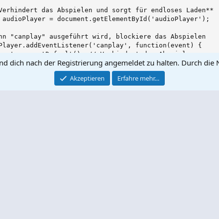
Verhindert das Abspielen und sorgt für endloses Laden**

 audioPlayer = document.getElementById('audioPlayer');

nn "canplay" ausgeführt wird, blockiere das Abspielen

Player.addEventListener('canplay', function(event) {

vent.preventDefault(); // Verhindert das Abspielen

und dich nach der Registrierung angemeldet zu halten. Durch die 
 console.log("Audio kann theoretisch abgespielt werden, a
Akzeptieren
Erfahre mehr…
muliere unendliches Laden durch wiederholtes Setzen der Q
valId = setInterval(() => {

 console.log("Simuliere unendliches Laden...");

/ Setze die Quelle immer wieder, um das Laden fortzusetze
udioPlayer.load();

0);

nn der Audio-Player "play" auslöst, stoppen wir ihn sofor
Player.addEventListener('play', function() {

 console.log("Abspielen wird verhindert.");

udioPlayer.pause(); // Stoppt das Abspielen
