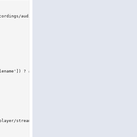
ordings/audioplayer/loading.wav">

lename']) ? addslashes($_GET['recording_filename']) : '';
player/streamaudio.php?filename=${encodeURIComponent(reco