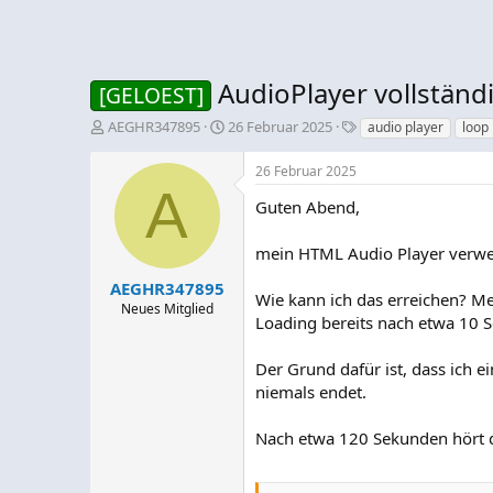
AudioPlayer vollstän
[GELOEST]
E
E
S
AEGHR347895
26 Februar 2025
audio player
loop
r
r
c
s
s
h
26 Februar 2025
t
t
l
A
e
e
a
Guten Abend,
l
l
g
l
l
w
mein HTML Audio Player verwen
e
t
o
r
a
r
AEGHR347895
Wie kann ich das erreichen? Me
m
t
Neues Mitglied
Loading bereits nach etwa 10 
e
Der Grund dafür ist, dass ich 
niemals endet.
Nach etwa 120 Sekunden hört d