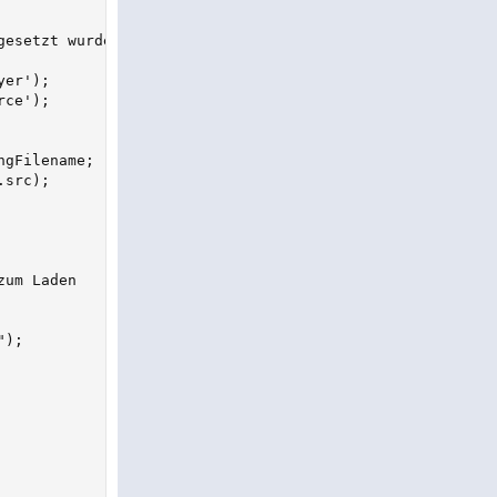
esetzt wurde

er');

ce');

gFilename;

src);

um Laden

);
