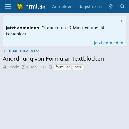
Anmelden
Registrieren
Jetzt anmelden
. Es dauert nur 2 Minuten und ist
kostenlos!
Jetzt anmelden
HTML, XHTML & CSS
Anordnung von Formular Textblöcken
E
E
S
Kexplx
16 Mai 2017
formular
html
r
r
c
s
s
h
t
t
l
e
e
a
l
l
g
l
l
w
e
t
o
r
a
r
m
t
e