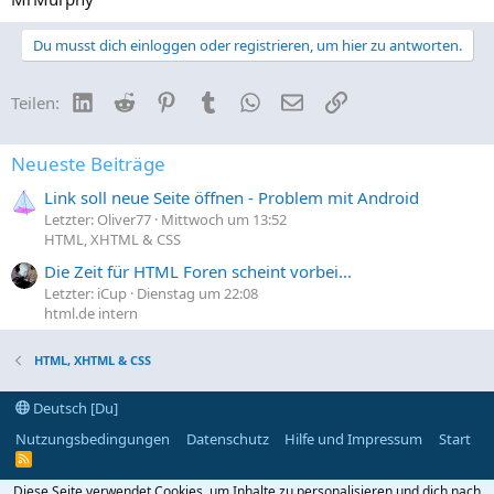
Du musst dich einloggen oder registrieren, um hier zu antworten.
LinkedIn
Reddit
Pinterest
Tumblr
WhatsApp
E-Mail
Link
Teilen:
Neueste Beiträge
Link soll neue Seite öffnen - Problem mit Android
Letzter: Oliver77
Mittwoch um 13:52
HTML, XHTML & CSS
Die Zeit für HTML Foren scheint vorbei...
Letzter: iCup
Dienstag um 22:08
html.de intern
HTML, XHTML & CSS
Deutsch [Du]
Nutzungsbedingungen
Datenschutz
Hilfe und Impressum
Start
R
S
S
Diese Seite verwendet Cookies, um Inhalte zu personalisieren und dich nach