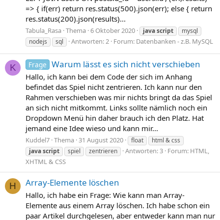
=> { if(err) return res.status(500).json(err); else { return
res.status(200).json(results)...
Tabula_Rasa
Thema
6 Oktober 2020
java
script
mysql
Antworten: 2
Forum:
Datenbanken - z.B. MySQL
nodejs
sql
Warum lässt es sich nicht verschieben
Frage
K
Hallo, ich kann bei dem Code der sich im Anhang
befindet das Spiel nicht zentrieren. Ich kann nur den
Rahmen verschieben was mir nichts bringt da das Spiel
an sich nicht mitkommt. Links sollte nämlich noch ein
Dropdown Menü hin daher brauch ich den Platz. Hat
jemand eine Idee wieso und kann mir...
Kuddel7
Thema
31 August 2020
float
html & css
Antworten: 3
Forum:
HTML,
java
script
spiel
zentrieren
XHTML & CSS
Array-Elemente löschen
H
Hallo, ich habe ein Frage: Wie kann man Array-
Elemente aus einem Array löschen. Ich habe schon ein
paar Artikel durchgelesen, aber entweder kann man nur