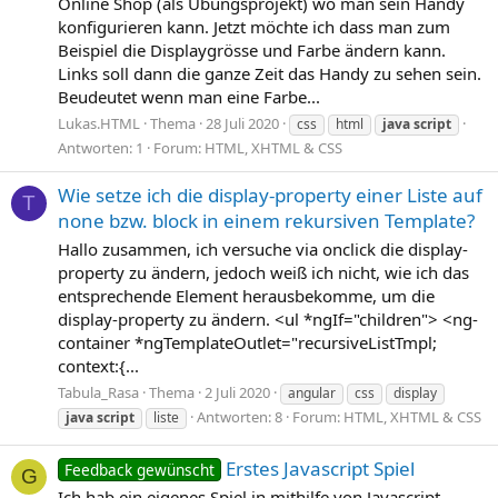
Online Shop (als Übungsprojekt) wo man sein Handy
konfigurieren kann. Jetzt möchte ich dass man zum
Beispiel die Displaygrösse und Farbe ändern kann.
Links soll dann die ganze Zeit das Handy zu sehen sein.
Beudeutet wenn man eine Farbe...
Lukas.HTML
Thema
28 Juli 2020
css
html
java
script
Antworten: 1
Forum:
HTML, XHTML & CSS
Wie setze ich die display-property einer Liste auf
T
none bzw. block in einem rekursiven Template?
Hallo zusammen, ich versuche via onclick die display-
property zu ändern, jedoch weiß ich nicht, wie ich das
entsprechende Element herausbekomme, um die
display-property zu ändern. <ul *ngIf="children"> <ng-
container *ngTemplateOutlet="recursiveListTmpl;
context:{...
Tabula_Rasa
Thema
2 Juli 2020
angular
css
display
Antworten: 8
Forum:
HTML, XHTML & CSS
java
script
liste
Erstes Javascript Spiel
Feedback gewünscht
G
Ich hab ein eigenes Spiel in mithilfe von Javascript