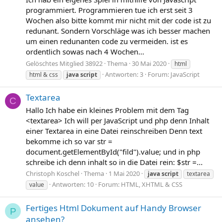
programmiert. Programmieren tue ich erst seit 3
Wochen also bitte kommt mir nicht mit der code ist zu
redunant. Sondern Vorschläge was ich besser machen
um einen redunanten code zu vermeiden. ist es
ordentlich sowas nach 4 Wochen...
Gelöschtes Mitglied 38922
Thema
30 Mai 2020
html
Antworten: 3
Forum:
JavaScript
html & css
java
script
Textarea
C
Hallo Ich habe ein kleines Problem mit dem Tag
<textarea> Ich will per JavaScript und php denn Inhalt
einer Textarea in eine Datei reinschreiben Denn text
bekomme ich so var str =
document.getElementById("fild").value; und in php
schreibe ich denn inhalt so in die Datei rein: $str =...
Christoph Koschel
Thema
1 Mai 2020
java
script
textarea
Antworten: 10
Forum:
HTML, XHTML & CSS
value
Fertiges Html Dokument auf Handy Browser
P
ansehen?