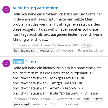
Ausführung verhindern
C
Hallo ich habe ein Problem ich habe ein Div Container
in dem ich mit Javascript Inhalte rein setzte Mein
problem ist das wenn er Html Tags rein setzt werden
diese ausgeführt das will ich aber nicht er soll diese
html tags auch als text ausgeben leider habe ich keine
Ahnung wie ich das...
Christoph Koschel
Thema
19 Dezember 2019
dom
Antworten: 1
Forum:
JavaScript
html
java
script
java
script
Filtern
Frage
C
Hallo ich habe ein kleines Problem ich habe eine Datei
die ich filtern muss die Datei ist so aufgebaut: <li
onclick='chatauswahl("Max");'>Max</li> <li
onclick='chatauswahl("Tim");'>Tim</li> <li
onclick='chatauswahl("Aron");'>Aron</li> <li
onclick='chatauswahl("Justin");'>Justin</li> ich lesse...
Christoph Koschel
Thema
13 November 2019
datei
filtern
Antworten: 7
Forum:
JavaScript
java
script