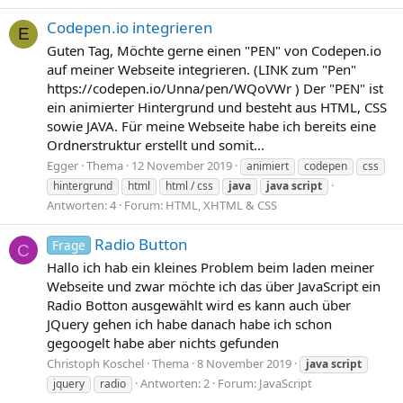
Codepen.io integrieren
E
Guten Tag, Möchte gerne einen "PEN" von Codepen.io
auf meiner Webseite integrieren. (LINK zum "Pen"
https://codepen.io/Unna/pen/WQoVWr ) Der "PEN" ist
ein animierter Hintergrund und besteht aus HTML, CSS
sowie JAVA. Für meine Webseite habe ich bereits eine
Ordnerstruktur erstellt und somit...
Egger
Thema
12 November 2019
animiert
codepen
css
hintergrund
html
html / css
java
java
script
Antworten: 4
Forum:
HTML, XHTML & CSS
Radio Button
Frage
C
Hallo ich hab ein kleines Problem beim laden meiner
Webseite und zwar möchte ich das über JavaScript ein
Radio Botton ausgewählt wird es kann auch über
JQuery gehen ich habe danach habe ich schon
gegoogelt habe aber nichts gefunden
Christoph Koschel
Thema
8 November 2019
java
script
Antworten: 2
Forum:
JavaScript
jquery
radio