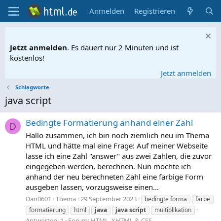
Anmelden
Registrieren
Jetzt anmelden
. Es dauert nur 2 Minuten und ist
kostenlos!
Jetzt anmelden
Schlagworte
java script
Bedingte Formatierung anhand einer Zahl
D
Hallo zusammen, ich bin noch ziemlich neu im Thema
HTML und hätte mal eine Frage: Auf meiner Webseite
lasse ich eine Zahl "answer" aus zwei Zahlen, die zuvor
eingegeben werden, berechnen. Nun möchte ich
anhand der neu berechneten Zahl eine farbige Form
ausgeben lassen, vorzugsweise einen...
Dan0601
Thema
29 September 2023
bedingte forma
farbe
formatierung
html
java
java
script
multiplikation
Antworten: 1
Forum:
HTML, XHTML & CSS