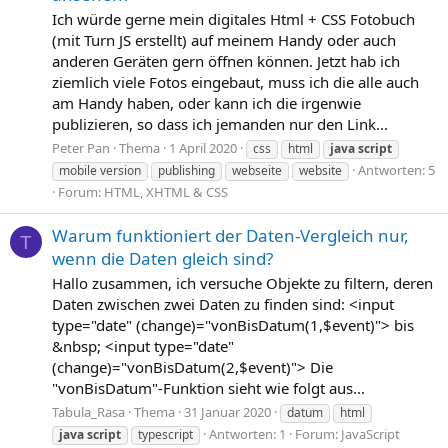
Ich würde gerne mein digitales Html + CSS Fotobuch
(mit Turn JS erstellt) auf meinem Handy oder auch
anderen Geräten gern öffnen können. Jetzt hab ich
ziemlich viele Fotos eingebaut, muss ich die alle auch
am Handy haben, oder kann ich die irgenwie
publizieren, so dass ich jemanden nur den Link...
Peter Pan
Thema
1 April 2020
css
html
java
script
Antworten: 5
mobile version
publishing
webseite
website
Forum:
HTML, XHTML & CSS
Warum funktioniert der Daten-Vergleich nur,
T
wenn die Daten gleich sind?
Hallo zusammen, ich versuche Objekte zu filtern, deren
Daten zwischen zwei Daten zu finden sind: <input
type="date" (change)="vonBisDatum(1,$event)"> bis
&nbsp; <input type="date"
(change)="vonBisDatum(2,$event)"> Die
"vonBisDatum"-Funktion sieht wie folgt aus...
Tabula_Rasa
Thema
31 Januar 2020
datum
html
Antworten: 1
Forum:
JavaScript
java
script
typescript