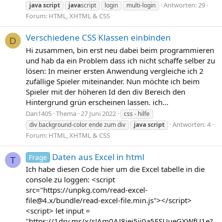
Antworten: 29
java
script
java
script
login
multi-login
Forum:
HTML, XHTML & CSS
Verschiedene CSS Klassen einbinden
D
Hi zusammen, bin erst neu dabei beim programmieren
und hab da ein Problem dass ich nicht schaffe selber zu
lösen: In meiner ersten Anwendung vergleiche ich 2
zufällige Spieler miteinander. Nun möchte ich beim
Spieler mit der höheren Id den div Bereich den
Hintergrund grün erscheinen lassen. ich...
Dan1405
Thema
27 Juni 2022
css - hilfe
Antworten: 4
div background-color ende zum div
java
script
Forum:
HTML, XHTML & CSS
Daten aus Excel in html
Frage
T
Ich habe diesen Code hier um die Excel tabelle in die
console zu loggen: <script
src="https://unpkg.com/
read-excel-
file@4.x
/bundle/read-excel-file.min.js"></script>
<script> let input =
"https://1drv.ms/x/s!Am0AJ8jei5ji0a5ESUueGXWfU1e?