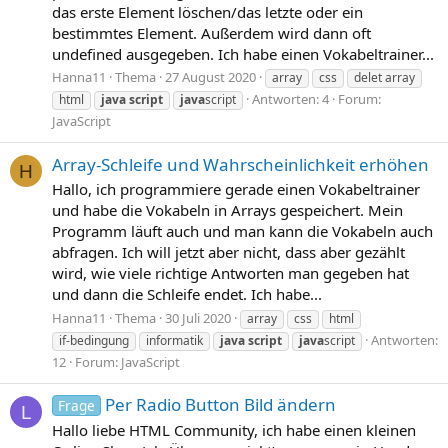
das erste Element löschen/das letzte oder ein
bestimmtes Element. Außerdem wird dann oft
undefined ausgegeben. Ich habe einen Vokabeltrainer...
Hanna11
Thema
27 August 2020
array
css
delet array
Antworten: 4
Forum:
html
java
script
java
script
JavaScript
Array-Schleife und Wahrscheinlichkeit erhöhen
H
Hallo, ich programmiere gerade einen Vokabeltrainer
und habe die Vokabeln in Arrays gespeichert. Mein
Programm läuft auch und man kann die Vokabeln auch
abfragen. Ich will jetzt aber nicht, dass aber gezählt
wird, wie viele richtige Antworten man gegeben hat
und dann die Schleife endet. Ich habe...
Hanna11
Thema
30 Juli 2020
array
css
html
Antworten:
if-bedingung
informatik
java
script
java
script
12
Forum:
JavaScript
Per Radio Button Bild ändern
Frage
L
Hallo liebe HTML Community, ich habe einen kleinen