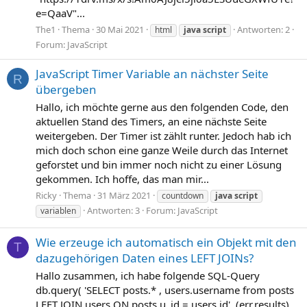
e=QaaV"...
The1
Thema
30 Mai 2021
Antworten: 2
html
java
script
Forum:
JavaScript
JavaScript Timer Variable an nächster Seite
R
übergeben
Hallo, ich möchte gerne aus den folgenden Code, den
aktuellen Stand des Timers, an eine nächste Seite
weitergeben. Der Timer ist zählt runter. Jedoch hab ich
mich doch schon eine ganze Weile durch das Internet
geforstet und bin immer noch nicht zu einer Lösung
gekommen. Ich hoffe, das man mir...
Ricky
Thema
31 März 2021
countdown
java
script
Antworten: 3
Forum:
JavaScript
variablen
Wie erzeuge ich automatisch ein Objekt mit den
T
dazugehörigen Daten eines LEFT JOINs?
Hallo zusammen, ich habe folgende SQL-Query
db.query( 'SELECT posts.* , users.username from posts
LEFT JOIN users ON posts.u_id = users.id', (err,results)