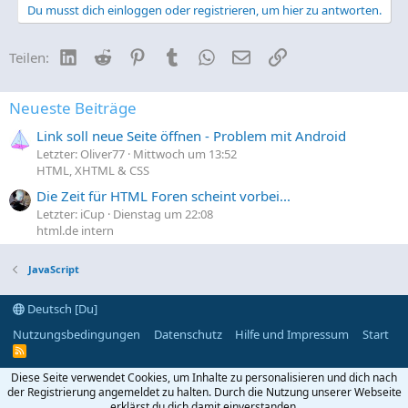
Du musst dich einloggen oder registrieren, um hier zu antworten.
LinkedIn
Reddit
Pinterest
Tumblr
WhatsApp
E-Mail
Link
Teilen:
Neueste Beiträge
Link soll neue Seite öffnen - Problem mit Android
Letzter: Oliver77
Mittwoch um 13:52
HTML, XHTML & CSS
Die Zeit für HTML Foren scheint vorbei...
Letzter: iCup
Dienstag um 22:08
html.de intern
JavaScript
Deutsch [Du]
Nutzungsbedingungen
Datenschutz
Hilfe und Impressum
Start
R
S
S
Diese Seite verwendet Cookies, um Inhalte zu personalisieren und dich nach
der Registrierung angemeldet zu halten. Durch die Nutzung unserer Webseite
erklärst du dich damit einverstanden.