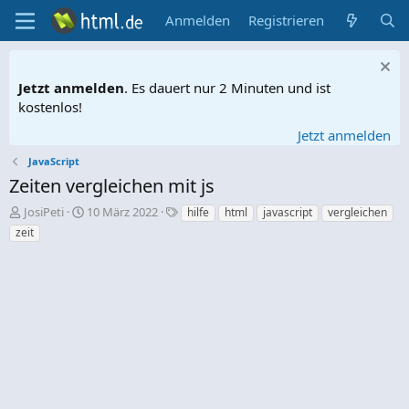
Anmelden
Registrieren
Jetzt anmelden
. Es dauert nur 2 Minuten und ist
kostenlos!
Jetzt anmelden
JavaScript
Zeiten vergleichen mit js
E
E
S
JosiPeti
10 März 2022
hilfe
html
javascript
vergleichen
r
r
c
zeit
s
s
h
t
t
l
e
e
a
l
l
g
l
l
w
e
t
o
r
a
r
m
t
e