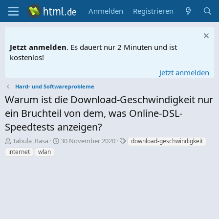
Anmelden
Registrieren
Jetzt anmelden
. Es dauert nur 2 Minuten und ist
kostenlos!
Jetzt anmelden
Hard- und Softwareprobleme
Warum ist die Download-Geschwindigkeit nur
ein Bruchteil von dem, was Online-DSL-
Speedtests anzeigen?
E
E
S
Tabula_Rasa
30 November 2020
download-geschwindigkeit
r
r
c
internet
wlan
s
s
h
t
t
l
e
e
a
l
l
g
l
l
w
e
t
o
r
a
r