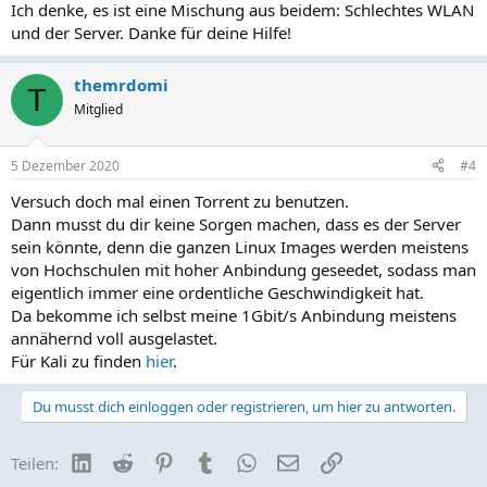
n
Ich denke, es ist eine Mischung aus beidem: Schlechtes WLAN
:
und der Server. Danke für deine Hilfe!
themrdomi
T
Mitglied
5 Dezember 2020
#4
Versuch doch mal einen Torrent zu benutzen.
Dann musst du dir keine Sorgen machen, dass es der Server
sein könnte, denn die ganzen Linux Images werden meistens
von Hochschulen mit hoher Anbindung geseedet, sodass man
eigentlich immer eine ordentliche Geschwindigkeit hat.
Da bekomme ich selbst meine 1Gbit/s Anbindung meistens
annähernd voll ausgelastet.
Für Kali zu finden
hier
.
Du musst dich einloggen oder registrieren, um hier zu antworten.
LinkedIn
Reddit
Pinterest
Tumblr
WhatsApp
E-Mail
Link
Teilen: