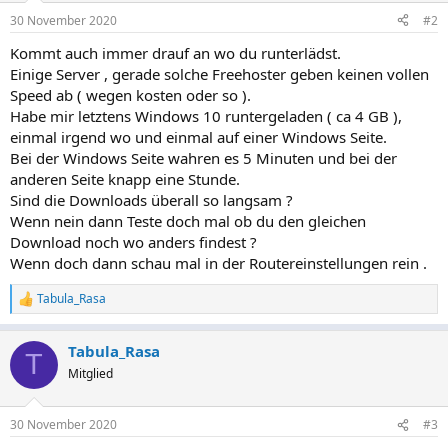
30 November 2020
#2
Kommt auch immer drauf an wo du runterlädst.
Einige Server , gerade solche Freehoster geben keinen vollen
Speed ab ( wegen kosten oder so ).
Habe mir letztens Windows 10 runtergeladen ( ca 4 GB ),
einmal irgend wo und einmal auf einer Windows Seite.
Bei der Windows Seite wahren es 5 Minuten und bei der
anderen Seite knapp eine Stunde.
Sind die Downloads überall so langsam ?
Wenn nein dann Teste doch mal ob du den gleichen
Download noch wo anders findest ?
Wenn doch dann schau mal in der Routereinstellungen rein .
Tabula_Rasa
R
e
a
Tabula_Rasa
k
T
t
Mitglied
i
o
n
30 November 2020
#3
e