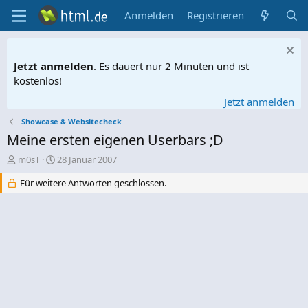
Anmelden
Registrieren
Jetzt anmelden
. Es dauert nur 2 Minuten und ist
kostenlos!
Jetzt anmelden
Showcase & Websitecheck
Meine ersten eigenen Userbars ;D
E
E
m0sT
28 Januar 2007
r
r
Für weitere Antworten geschlossen.
s
s
t
t
e
e
l
l
l
l
e
t
r
a
m