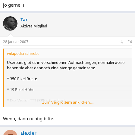
jo gerne ;)
Tar
Aktives Mitglied
28 Januar 2007
#4
wikipedia schrieb:
Userbars gibt es in verschiedenen Aufmachungen, normalerweise
haben sie aber dennoch eine Menge gemeinsam:
* 350 Pixel Breite
* 19 Pixel Höhe
* Die 'Visitor TT1 (BRK)' Schriftart
Zum Vergrößern anklicken....
* PNG Format für gute Qualität, GIF für Userbars mit Animationen
Wenn, dann richtig bitte.
EleXier