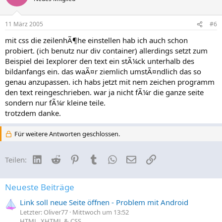
11 März 2005
#6
mit css die zeilenhÃ¶he einstellen hab ich auch schon
probiert. (ich benutz nur div container) allerdings setzt zum
Beispiel dei Iexplorer den text ein stÃ¼ck unterhalb des
bildanfangs ein. das waÃ¤r ziemlich umstÃ¤ndlich das so
genau anzupassen. ich habs jetzt mit nem zeichen programm
den text reingeschrieben. war ja nicht fÃ¼r die ganze seite
sondern nur fÃ¼r kleine teile.
trotzdem danke.
Für weitere Antworten geschlossen.
LinkedIn
Reddit
Pinterest
Tumblr
WhatsApp
E-Mail
Link
Teilen:
Neueste Beiträge
Link soll neue Seite öffnen - Problem mit Android
Letzter: Oliver77
Mittwoch um 13:52
HTML, XHTML & CSS