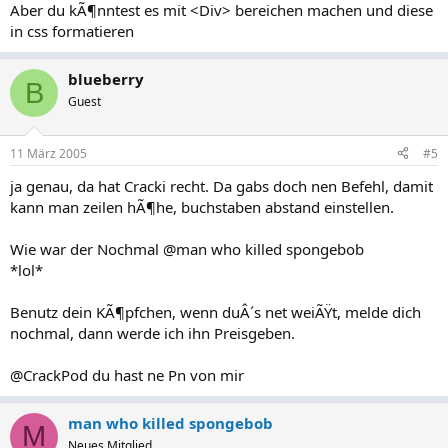
Aber du kÃ¶nntest es mit <Div> bereichen machen und diese
in css formatieren
blueberry
B
Guest
11 März 2005
#5
ja genau, da hat Cracki recht. Da gabs doch nen Befehl, damit
kann man zeilen hÃ¶he, buchstaben abstand einstellen.
Wie war der Nochmal @man who killed spongebob
*lol*
Benutz dein KÃ¶pfchen, wenn duÂ´s net weiÃŸt, melde dich
nochmal, dann werde ich ihn Preisgeben.
@CrackPod du hast ne Pn von mir
man who killed spongebob
M
Neues Mitglied