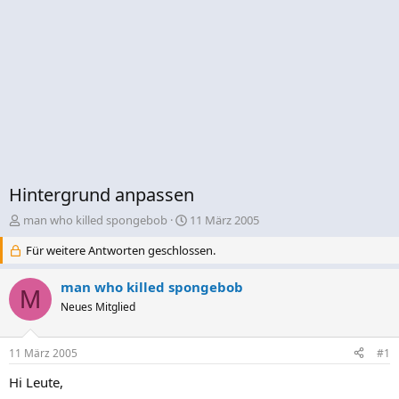
Hintergrund anpassen
E
E
man who killed spongebob
11 März 2005
r
r
Für weitere Antworten geschlossen.
s
s
t
t
e
e
man who killed spongebob
M
l
l
Neues Mitglied
l
l
e
t
r
a
11 März 2005
#1
m
Hi Leute,