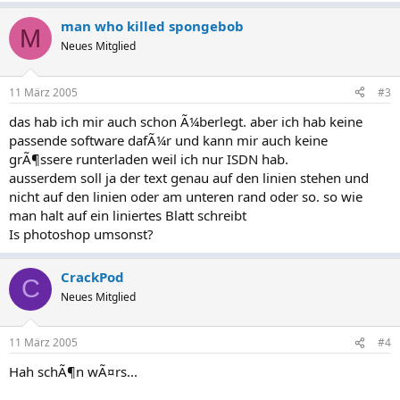
man who killed spongebob
M
Neues Mitglied
11 März 2005
#3
das hab ich mir auch schon Ã¼berlegt. aber ich hab keine
passende software dafÃ¼r und kann mir auch keine
grÃ¶ssere runterladen weil ich nur ISDN hab.
ausserdem soll ja der text genau auf den linien stehen und
nicht auf den linien oder am unteren rand oder so. so wie
man halt auf ein liniertes Blatt schreibt
Is photoshop umsonst?
CrackPod
C
Neues Mitglied
11 März 2005
#4
Hah schÃ¶n wÃ¤rs...