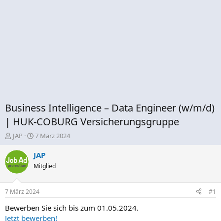
Business Intelligence – Data Engineer (w/m/d)
| HUK-COBURG Versicherungsgruppe
E
E
JAP
7 März 2024
r
r
s
s
JAP
t
t
Mitglied
e
e
l
l
l
l
7 März 2024
#1
e
t
r
a
Bewerben Sie sich bis zum 01.05.2024.
m
Jetzt bewerben!