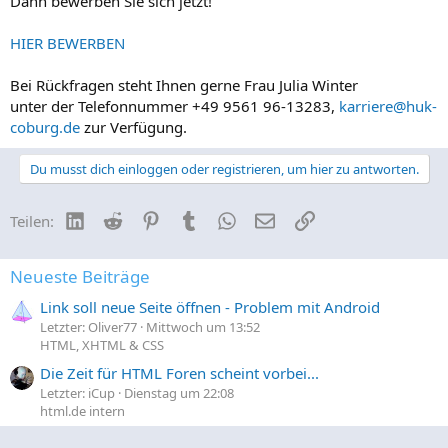
Dann bewerben Sie sich jetzt!
HIER BEWERBEN
Bei Rückfragen steht Ihnen gerne Frau Julia Winter
unter der Telefonnummer +49 9561 96-13283,
karriere@huk-
coburg.de
zur Verfügung.
Du musst dich einloggen oder registrieren, um hier zu antworten.
LinkedIn
Reddit
Pinterest
Tumblr
WhatsApp
E-Mail
Link
Teilen:
Neueste Beiträge
Link soll neue Seite öffnen - Problem mit Android
Letzter: Oliver77
Mittwoch um 13:52
HTML, XHTML & CSS
Die Zeit für HTML Foren scheint vorbei...
Letzter: iCup
Dienstag um 22:08
html.de intern