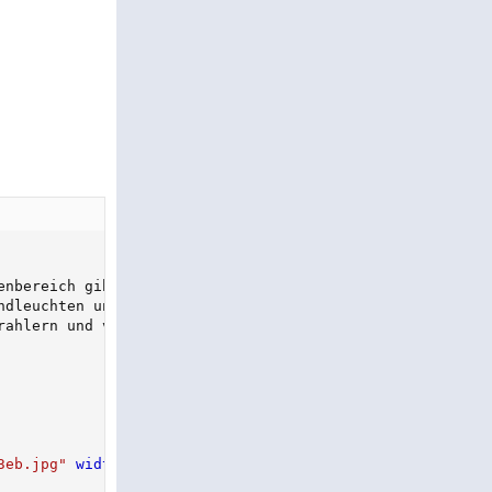
nbereich gibt es in etwa 10 verschiedene

ndleuchten und Lichtleisten, Anbau- und Hängeleuchten,

3eb.jpg
"
width
=
"
100px
"
height
=
"
66px
"
border
=
"
0
"
/>
<
span
>