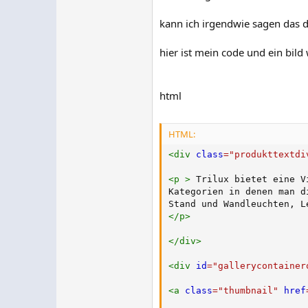
kann ich irgendwie sagen das d
hier ist mein code und ein bild
html
HTML:
<
div
class
=
"
produkttextdi
<
p
>
 Trilux bietet eine V
Kategorien in denen man d
</
p
>
</
div
>
<
div
id
=
"
gallerycontainer
<
a
class
=
"
thumbnail
"
href