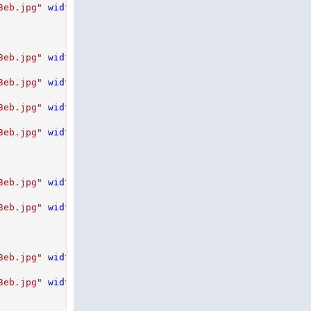
3eb.jpg
"
width
=
"
100px
"
height
=
"
66px
"
border
=
"
0
"
/>
<
span
>
3eb.jpg
"
width
=
"
100px
"
height
=
"
75px
"
border
=
"
0
"
/>
<
span
>
3eb.jpg
"
width
=
"
100px
"
height
=
"
70px
"
border
=
"
0
"
/>
<
span
>
3eb.jpg
"
width
=
"
100px
"
height
=
"
66px
"
border
=
"
0
"
/>
<
span
>
3eb.jpg
"
width
=
"
100px
"
height
=
"
66px
"
border
=
"
0
"
/>
<
span
>
3eb.jpg
"
width
=
"
100px
"
height
=
"
75px
"
border
=
"
0
"
/>
<
span
>
3eb.jpg
"
width
=
"
100px
"
height
=
"
70px
"
border
=
"
0
"
/>
<
span
>
3eb.jpg
"
width
=
"
100px
"
height
=
"
75px
"
border
=
"
0
"
/>
<
span
>
3eb.jpg
"
width
=
"
100px
"
height
=
"
70px
"
border
=
"
0
"
/>
<
span
>