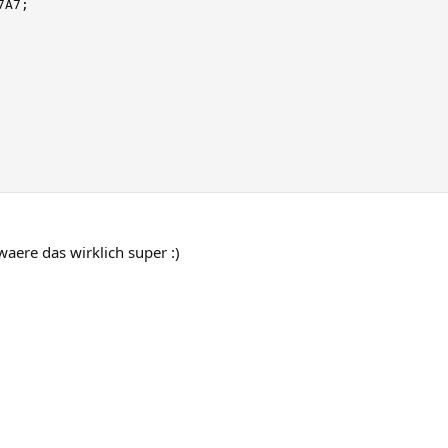
A7;

aere das wirklich super :)