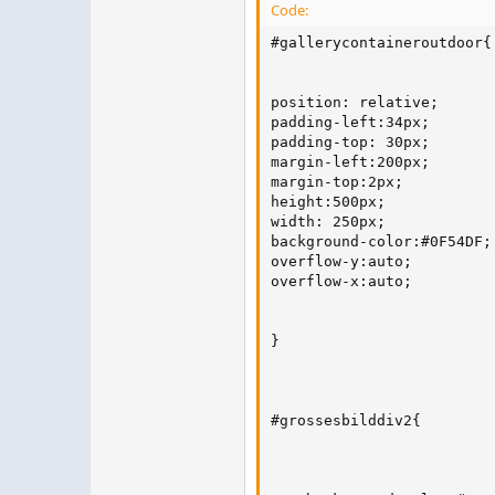
Code:
#gallerycontaineroutdoor{

position: relative;

padding-left:34px;

padding-top: 30px;

margin-left:200px;

margin-top:2px;

height:500px;

width: 250px;

background-color:#0F54DF;

overflow-y:auto;

overflow-x:auto;

}

#grossesbilddiv2{
