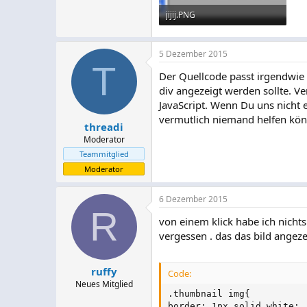
jijij.PNG
134,5 KB · Aufrufe: 5
5 Dezember 2015
T
Der Quellcode passt irgendwie n
div angezeigt werden sollte. V
JavaScript. Wenn Du uns nicht e
vermutlich niemand helfen kö
threadi
Moderator
Teammitglied
Moderator
6 Dezember 2015
R
von einem klick habe ich nichts
vergessen . das das bild angezei
ruffy
Code:
Neues Mitglied
.thumbnail img{

border: 1px solid white;
