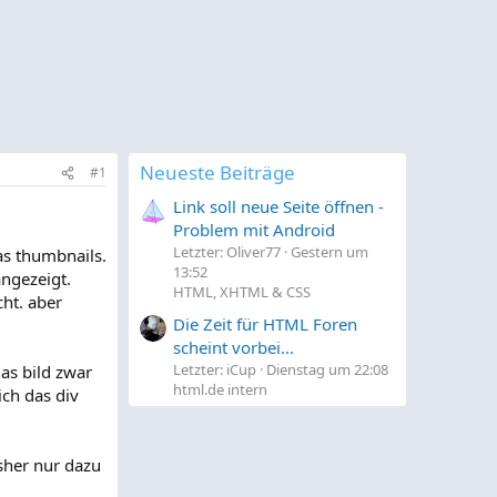
Neueste Beiträge
#1
Link soll neue Seite öffnen -
Problem mit Android
Letzter: Oliver77
Gestern um
as thumbnails.
13:52
angezeigt.
HTML, XHTML & CSS
ht. aber
Die Zeit für HTML Foren
scheint vorbei...
Letzter: iCup
Dienstag um 22:08
as bild zwar
html.de intern
ch das div
isher nur dazu