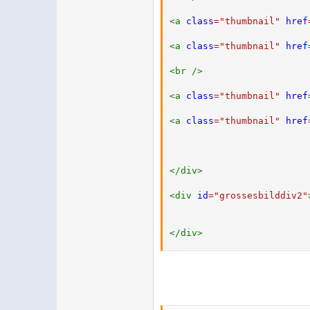
<
a
class
=
"
thumbnail
"
href
<
a
class
=
"
thumbnail
"
href
<
br
/>
<
a
class
=
"
thumbnail
"
href
<
a
class
=
"
thumbnail
"
href
</
div
>
<
div
id
=
"
grossesbilddiv2
"
</
div
>