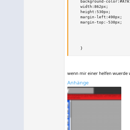
    background-color:#A7A7
    width:862px;

    height:530px;

    margin-left:490px;

    margin-top:-530px;

    }
wenn mir einer helfen wuerde w
Anhänge