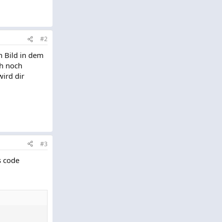
#2
n Bild in dem
ch noch
wird dir
#3
s code