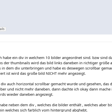
ils
h habe ein div in welchem 10 bilder angeordnet sind. bzw sind d
s der thumbnails wird das bild links daneben in richtiger größe 
s in dem div unterbringen und habe es deswegen scrollbar gemac
iert ist wird das große bild NICHT mehr angezeigt.
div auch horizontal scrollbar gemacht wurde und gesehen, das d
lber und nicht mehr daneben. dann dachte ich okay dann mache i
irds wieder daneben angezeigt.
h habe neben dem div , welches die bilder enthält , welches aber b
sein welches sich farblich vom hintergrund abghebt.