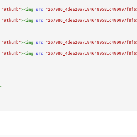
=
"
#thumb
"
>
<
img
src
=
"
267986_4dea20a71946489581c490997f8f6
=
"
#thumb
"
>
<
img
src
=
"
267986_4dea20a71946489581c490997f8f6
=
"
#thumb
"
>
<
img
src
=
"
267986_4dea20a71946489581c490997f8f6
=
"
#thumb
"
>
<
img
src
=
"
267986_4dea20a71946489581c490997f8f6
>