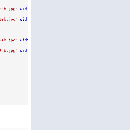
3eb.jpg
"
width
=
"
100px
"
height
=
"
75px
"
border
=
"
0
"
/>
<
span
>
3eb.jpg
"
width
=
"
100px
"
height
=
"
70px
"
border
=
"
0
"
/>
<
span
>
3eb.jpg
"
width
=
"
100px
"
height
=
"
75px
"
border
=
"
0
"
/>
<
span
>
3eb.jpg
"
width
=
"
100px
"
height
=
"
70px
"
border
=
"
0
"
/>
<
span
>