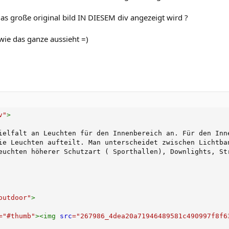
as große original bild IN DIESEM div angezeigt wird ?
 wie das ganze aussieht =)
v
"
>
ielfalt an Leuchten für den Innenbereich an. Für den Inne
ie Leuchten aufteilt. Man unterscheidet zwischen Lichtba
outdoor
"
>
=
"
#thumb
"
>
<
img
src
=
"
267986_4dea20a71946489581c490997f8f6