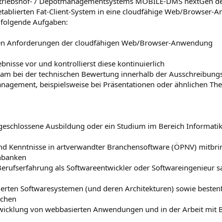
Betriebshof- / Depotmanagementsystems MOBILE-DMS nextGen d
 etablierten Fat-Client-System in eine cloudfähige Web/Browser
n folgende Aufgaben:
nalen Anforderungen der cloudfähigen Web/Browser-Anwendung
bnisse vor und kontrollierst diese kontinuierlich
steam bei der technischen Bewertung innerhalb der Ausschreibun
anagement, beispielsweise bei Präsentationen oder ähnlichen T
abgeschlossene Ausbildung oder ein Studium im Bereich Informatik
nd Kenntnisse in artverwandter Branchensoftware (ÖPNV) mitbr
nbanken
 Berufserfahrung als Softwareentwickler oder Softwareingenieur
lierten Softwaresystemen (und deren Architekturen) sowie bestenf
achen
wicklung von webbasierten Anwendungen und in der Arbeit mit 