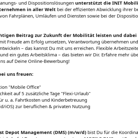
Planungs- und Dispositionslösungen
unterstützt die INIT Mobil
ernehmen in aller Welt
bei der effizienten Abwicklung ihrer b
von Fahrplänen, Umläufen und Diensten sowie bei der Dispositi
tigen Beitrag zur Zukunft der Mobilität leisten und dabei 
 mit Freude am Erfolg umsetzen, Verantwortung übernehmen und
ntwickeln – das kannst Du mit uns erreichen. Flexible Arbeitszeit
und ein gutes Arbeitsklima – das bieten wir Dir. Erfahre mehr üb
 uns auf Deine Online-Bewerbung!
bei uns freuen:
tion "Mobile Office"
hkeit auf 5 zusätzliche Tage "Flexi-Urlaub"
für u. a. Fahrtkosten und Kinderbetreuung
d/iOS) zur beruflichen & privaten Nutzung
ist Depot Management (DMS) (m/w/d)
bist Du für die Koordin