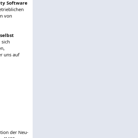
ity Software
etrieblichen
on von
selbst
 sich
en,
er uns auf
ation der Neu-