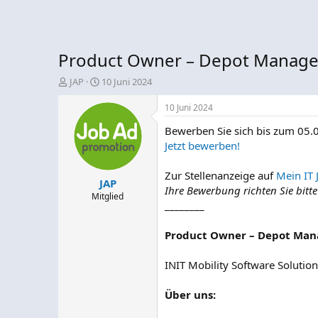
Product Owner – Depot Managem
E
E
JAP
10 Juni 2024
r
r
s
s
10 Juni 2024
t
t
Bewerben Sie sich bis zum 05.
e
e
l
l
Jetzt bewerben!
l
l
e
t
Zur Stellenanzeige auf
Mein IT 
JAP
r
a
Ihre Bewerbung richten Sie bitt
m
Mitglied
________
Product Owner – Depot Man
INIT Mobility Software Soluti
Über uns: