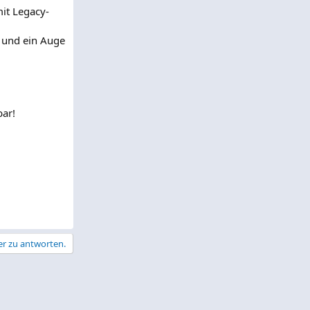
it Legacy-
 und ein Auge
ar!
er zu antworten.