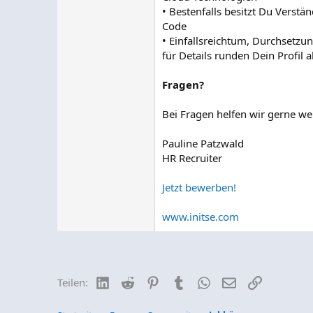
• Bestenfalls besitzt Du Vers
Code
• Einfallsreichtum, Durchsetz
für Details runden Dein Profil 
Fragen?
Bei Fragen helfen wir gerne we
Pauline Patzwald
HR Recruiter
Jetzt bewerben!
www.initse.com
LinkedIn
Reddit
Pinterest
Tumblr
WhatsApp
E-Mail
Link
Teilen: