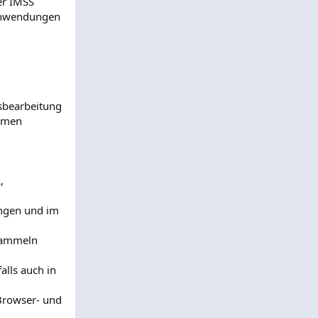
er IMSS
-Anwendungen
gsbearbeitung
hemen
,
ingen und im
 sammeln
alls auch in
Browser- und