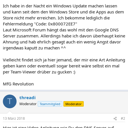
Ich habe in der Nacht ein Windows Update machen lassen
und kann seit dem den Windows Store und die Apps aus dem
Store nicht mehr erreichen. Ich bekomme lediglich die
Fehlermeldung "Code: 0x800072EE7"
Laut Microsoft Forum hängt das wohl mit den Google DNS
Server zusammen. Allerdings habe ich davon überhaupt keine
Ahnung und hab ehrlich gesagt auch ein wenig Angst davor
irgendwas kaputt zu machen ^^
Vielleicht findet sich ja hier jemand, der mir eine Art Anleitung
geben kann oder eventuell sogar bereit wäre selbst ein mal
per Team-Viewer drüber zu gucken :)
MfG Revolution
threadi
T
Moderator
Teammitglied
Moderator
13 März 2018
#2
Hier ist eine Video-Anleitung wie Du den DNS-Server auf