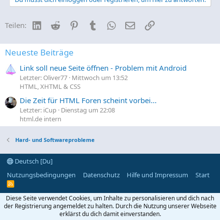
LinkedIn
Reddit
Pinterest
Tumblr
WhatsApp
E-Mail
Link
Teilen:
Neueste Beiträge
Link soll neue Seite öffnen - Problem mit Android
Letzter: Oliver77
Mittwoch um 13:52
HTML, XHTML & CSS
Die Zeit für HTML Foren scheint vorbei...
Letzter: iCup
Dienstag um 22:08
html.de intern
Hard- und Softwareprobleme
Deutsch [Du]
Nutzungsbedingungen
Datenschutz
Hilfe und Impressum
Start
R
S
S
Diese Seite verwendet Cookies, um Inhalte zu personalisieren und dich nach
der Registrierung angemeldet zu halten. Durch die Nutzung unserer Webseite
erklärst du dich damit einverstanden.