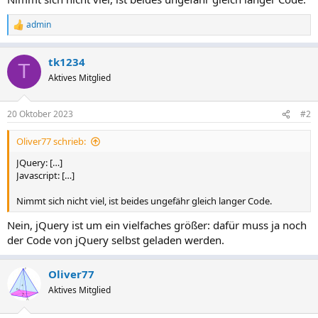
admin
R
e
a
tk1234
k
T
t
Aktives Mitglied
i
o
n
20 Oktober 2023
#2
e
n
Oliver77 schrieb:
:
JQuery: […]
Javascript: […]
Nimmt sich nicht viel, ist beides ungefähr gleich langer Code.
Nein, jQuery ist um ein vielfaches größer: dafür muss ja noch
der Code von jQuery selbst geladen werden.
Oliver77
Aktives Mitglied