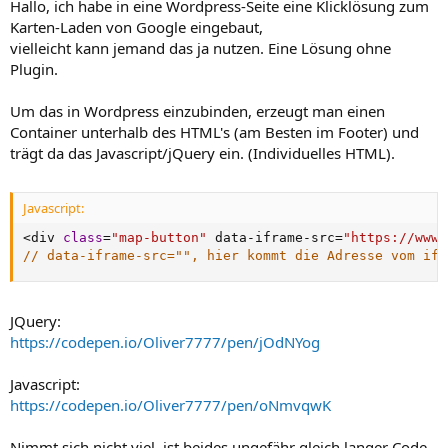
Hallo, ich habe in eine Wordpress-Seite eine Klicklösung zum
Karten-Laden von Google eingebaut,
vielleicht kann jemand das ja nutzen. Eine Lösung ohne
Plugin.
Um das in Wordpress einzubinden, erzeugt man einen
Container unterhalb des HTML's (am Besten im Footer) und
trägt da das Javascript/jQuery ein. (Individuelles HTML).
Javascript:
<
div 
class
=
"map-button"
 data
-
iframe
-
src
=
"https://www.
// data-iframe-src="", hier kommt die Adresse vom ifr
JQuery:
https://codepen.io/Oliver7777/pen/jOdNYog
Javascript:
https://codepen.io/Oliver7777/pen/oNmvqwK
Nimmt sich nicht viel, ist beides ungefähr gleich langer Code.