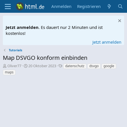
Anmelden
Registrieren
Jetzt anmelden
. Es dauert nur 2 Minuten und ist
kostenlos!
Jetzt anmelden
Tutorials
Map DSVGO konform einbinden
E
E
S
Oliver77
20 Oktober 2023
datenschutz
dsvgo
google
r
r
c
maps
s
s
h
t
t
l
e
e
a
l
l
g
l
l
w
e
t
o
r
a
r
m
t
e