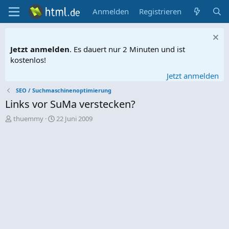
Anmelden
Registrieren
Jetzt anmelden
. Es dauert nur 2 Minuten und ist
kostenlos!
Jetzt anmelden
SEO / Suchmaschinenoptimierung
Links vor SuMa verstecken?
E
E
thuemmy
22 Juni 2009
r
r
s
s
t
t
e
e
l
l
l
l
e
t
r
a
m