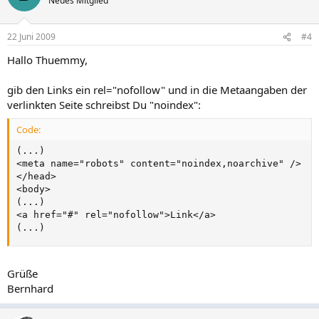
Neues Mitglied
22 Juni 2009
#4
Hallo Thuemmy,
gib den Links ein rel="nofollow" und in die Metaangaben der
verlinkten Seite schreibst Du "noindex":
Code:
(...)

<meta name="robots" content="noindex,noarchive" />

</head>

<body>

(...)

<a href="#" rel="nofollow">Link</a>

(...)
Grüße
Bernhard