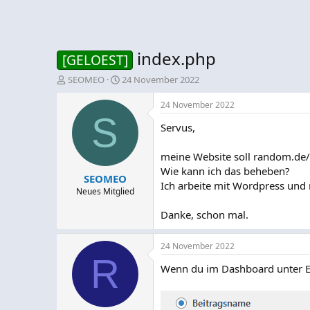
index.php
[GELOEST]
E
E
SEOMEO
24 November 2022
r
r
s
s
24 November 2022
t
S
t
Servus,
e
e
l
l
l
l
meine Website soll random.de
e
t
Wie kann ich das beheben?
SEOMEO
r
a
Ich arbeite mit Wordpress und 
m
Neues Mitglied
Danke, schon mal.
24 November 2022
R
Wenn du im Dashboard unter Ein