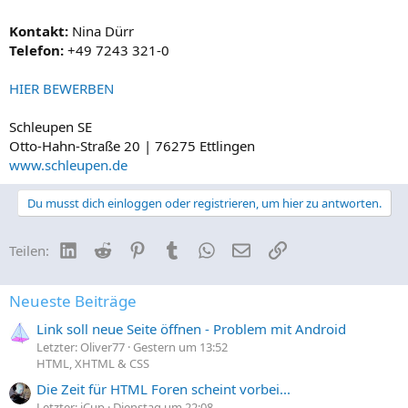
Kontakt:
Nina Dürr
Telefon:
+49 7243 321-0
HIER BEWERBEN
Schleupen SE
Otto-Hahn-Straße 20 | 76275 Ettlingen
www.schleupen.de
Du musst dich einloggen oder registrieren, um hier zu antworten.
LinkedIn
Reddit
Pinterest
Tumblr
WhatsApp
E-Mail
Link
Teilen:
Neueste Beiträge
Link soll neue Seite öffnen - Problem mit Android
Letzter: Oliver77
Gestern um 13:52
HTML, XHTML & CSS
Die Zeit für HTML Foren scheint vorbei...
Letzter: iCup
Dienstag um 22:08