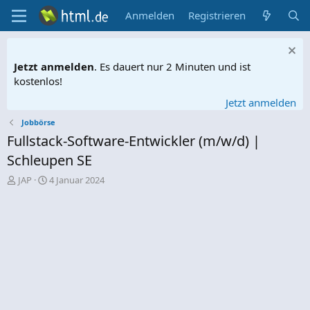
Anmelden
Registrieren
Jetzt anmelden
. Es dauert nur 2 Minuten und ist
kostenlos!
Jetzt anmelden
Jobbörse
Fullstack-Software-Entwickler (m/w/d) |
Schleupen SE
E
E
JAP
4 Januar 2024
r
r
s
s
t
t
e
e
l
l
l
l
e
t
r
a
m