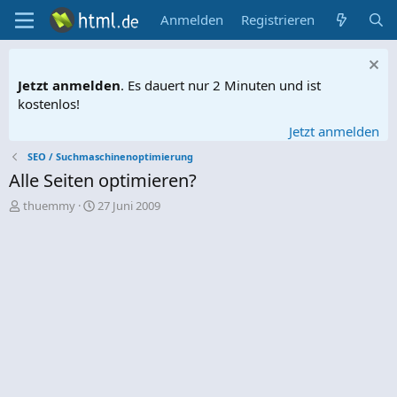
Anmelden
Registrieren
Jetzt anmelden
. Es dauert nur 2 Minuten und ist
kostenlos!
Jetzt anmelden
SEO / Suchmaschinenoptimierung
Alle Seiten optimieren?
E
E
thuemmy
27 Juni 2009
r
r
s
s
t
t
e
e
l
l
l
l
e
t
r
a
m