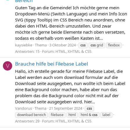
Bereich
Guten Tag an die Gemeinde! Ich möchte gerne mein
Dropdown-Menü (Switch Language) und mein Info Icon
SVG (tippy Tooltip) im CSS Bereich neu anordnen, ohne
dabei den HTML-Bereich umzustellen. Und zwar
möchte ich gerne beide Elemente nach oben versetzen,
sodass es oberhalb vom weißen Kasten ist...
kaysiebke
Thema
3 Oktober 2024
css
css
grid
flexbox
Antworten: 15
Forum:
HTML, XHTML & CSS
Brauche hilfe bei Filebase Label
V
Hallo, ich erstelle gerade für meine Filebase Label, die
Label werden auch vom download formular auf die
Download seite ausgegeben, nun wollte ich beim Label
eine Background color machen, habe aber nun das
problem das die Background color nicht mit auf der
Download seite ausgegeben wird. hier...
Vandorus
Thema
21 September 2024
css
download bereich
filebase
html
html &
css
label
Antworten: 29
Forum:
HTML, XHTML & CSS