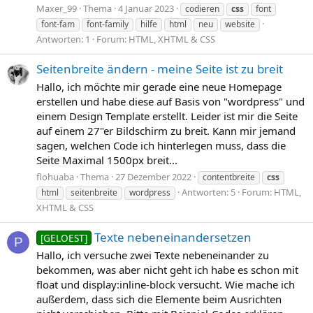
Maxer_99
Thema
4 Januar 2023
codieren
css
font
font-fam
font-family
hilfe
html
neu
website
Antworten: 1
Forum:
HTML, XHTML & CSS
Seitenbreite ändern - meine Seite ist zu breit
Hallo, ich möchte mir gerade eine neue Homepage
erstellen und habe diese auf Basis von "wordpress" und
einem Design Template erstellt. Leider ist mir die Seite
auf einem 27"er Bildschirm zu breit. Kann mir jemand
sagen, welchen Code ich hinterlegen muss, dass die
Seite Maximal 1500px breit...
flohuaba
Thema
27 Dezember 2022
contentbreite
css
Antworten: 5
Forum:
HTML,
html
seitenbreite
wordpress
XHTML & CSS
Texte nebeneinandersetzen
[GELOEST]
P
Hallo, ich versuche zwei Texte nebeneinander zu
bekommen, was aber nicht geht ich habe es schon mit
float und display:inline-block versucht. Wie mache ich
außerdem, dass sich die Elemente beim Ausrichten