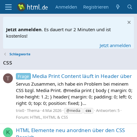
Anmelden
Registrieren
Jetzt anmelden
. Es dauert nur 2 Minuten und ist
kostenlos!
Jetzt anmelden
Schlagworte
css
Media Print Content läuft in Header über
Frage
T
Servus Zusammen, ich habe ein Problem bei meinem
CSS bzgl. Media Print. @media print { body { margin: 0;
line-height: 1.2; } header{ margin: 0; padding: 0; left: 0;
right: 0; top: 0; position: fixed; }...
trix0
Thema
4 Mai 2026
Antworten: 5
@media
css
Forum:
HTML, XHTML & CSS
HTML Elemente neu anordnen über den CSS
K