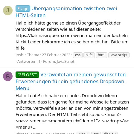
Übergangsanimation zwischen zwei
Frage
J
HTML-Seiten
Hallo ich hätte gerne so einen Übergangseffekt der
verschiedenen seiten wie auf dieser seite:
https://karinasirqueira.com wenn man ein der kacheln
Klickt Leider bekomme ich es selber nicht hin. Bitte um
hilfe
Joshi
Thema
27 Februar 2023
css
hilfe
html
java script
Antworten: 1
Forum:
JavaScript
Verzweifel an meinen gewünschten
[GELOEST]
B
Erweiterungen für ein gefundenes Dropdown-
Menu
Hallo Leute! ich habe ein cooles Dropdown Menu
gefunden, dass ich gerne für meine Webseite benutzen
möchte, verzweifele aber an den von mir angestrebten
Erweiterungen. Der HTML Teil sieht so aus: <main>
<nav> <menu> <menuitem id="demo1"> <a>drop</a>
<menu>...