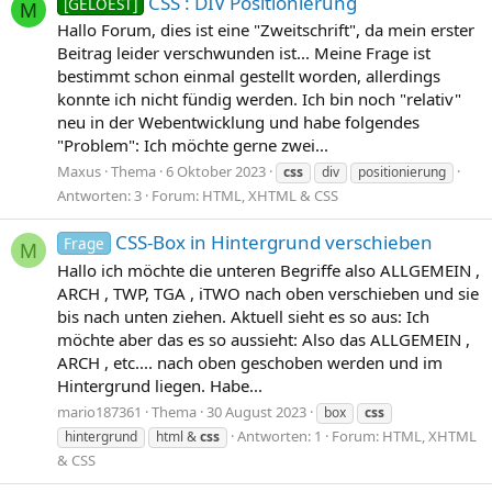
CSS : DIV Positionierung
[GELOEST]
M
Hallo Forum, dies ist eine "Zweitschrift", da mein erster
Beitrag leider verschwunden ist... Meine Frage ist
bestimmt schon einmal gestellt worden, allerdings
konnte ich nicht fündig werden. Ich bin noch "relativ"
neu in der Webentwicklung und habe folgendes
"Problem": Ich möchte gerne zwei...
Maxus
Thema
6 Oktober 2023
css
div
positionierung
Antworten: 3
Forum:
HTML, XHTML & CSS
CSS-Box in Hintergrund verschieben
Frage
M
Hallo ich möchte die unteren Begriffe also ALLGEMEIN ,
ARCH , TWP, TGA , iTWO nach oben verschieben und sie
bis nach unten ziehen. Aktuell sieht es so aus: Ich
möchte aber das es so aussieht: Also das ALLGEMEIN ,
ARCH , etc.... nach oben geschoben werden und im
Hintergrund liegen. Habe...
mario187361
Thema
30 August 2023
box
css
Antworten: 1
Forum:
HTML, XHTML
hintergrund
html &
css
& CSS