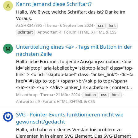
Kennt jemand diese Schriftart?
A
Hallo, Weiß wer, welche Schriftart das ist? Danke im
Voraus.
AEGHR347895
Thema
6 September 2024
css
font
Antworten: 4
Forum:
HTML, XHTML & CSS
schritart
Untertitelung eines <a> - Tags mit Button in der
M
nächsten Zeile
Hallo liebe Forumer, folgende Ausgangssituation: <div
id="skiptop" aria-labelledby="skiptop-label" class="top-
link" > <ul id="skiptop-label" class="anker_link"> <li><a
href="#skip-to-top"><span><br/>skip to top</span>
</a></li> </ul> </div> .anker_link a::before { content...
Misanthrop
Thema
21 März 2024
button
css
html
Antworten: 9
Forum:
HTML, XHTML & CSS
SVG - Pointer-Events funktionieren nicht wie
gewünscht/gedacht
Hallo, ich habe ein kleines Verständnisproblem zu
Elementen in in einem SVG Element. Das SVG-Element