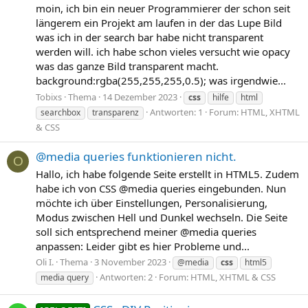
moin, ich bin ein neuer Programmierer der schon seit
längerem ein Projekt am laufen in der das Lupe Bild
was ich in der search bar habe nicht transparent
werden will. ich habe schon vieles versucht wie opacy
was das ganze Bild transparent macht.
background:rgba(255,255,255,0.5); was irgendwie...
Tobixs
Thema
14 Dezember 2023
css
hilfe
html
Antworten: 1
Forum:
HTML, XHTML
searchbox
transparenz
& CSS
@media queries funktionieren nicht.
O
Hallo, ich habe folgende Seite erstellt in HTML5. Zudem
habe ich von CSS @media queries eingebunden. Nun
möchte ich über Einstellungen, Personalisierung,
Modus zwischen Hell und Dunkel wechseln. Die Seite
soll sich entsprechend meiner @media queries
anpassen: Leider gibt es hier Probleme und...
Oli I.
Thema
3 November 2023
@media
css
html5
Antworten: 2
Forum:
HTML, XHTML & CSS
media query