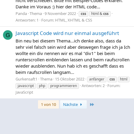
nicht verschieben. Bitte mit Beispiel-Codes erklären.
Danke im Voraus :) hier der HTML code...
Panda
Thema
9 November 2022
css
html &
css
Antworten: 1
Forum:
HTML, XHTML & CSS
Javascript Code wird nur einmal ausgeführt
G
Bin neu bei diesem Thema...ich denke also, dass da
sehr viel falsch sein wird aber deswegen frage ich ja Ich
wollte ein div nennen wir es mal "div1" bei beim
runterscrollen einblenden lassen und beim raufscrollen
wieder ausblenden. Nun hab ich es geschafft dass es
beim raufscrollen langsam...
Gurkensaft1
Thema
15 Oktober 2022
anfänger
css
html
Antworten: 2
Forum:
javascript
php
programmieren
JavaScript
Letzte
1 von 10
Nächste