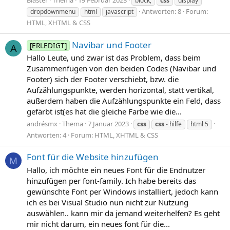
Blaster
Thema
19 Februar 2023
block;
css
display
Antworten: 8
Forum:
dropdownmenu
html
javascript
HTML, XHTML & CSS
Navibar und Footer
[ERLEDIGT]
A
Hallo Leute, und zwar ist das Problem, dass beim
Zusammenfügen von den beiden Codes (Navibar und
Footer) sich der Footer verschiebt, bzw. die
Aufzählungspunkte, werden horizontal, statt vertikal,
außerdem haben die Aufzählungspunkte ein Feld, dass
gefärbt ist(es hat die gleiche Farbe wie die...
andrésmx
Thema
7 Januar 2023
css
css
- hilfe
html 5
Antworten: 4
Forum:
HTML, XHTML & CSS
Font für die Website hinzufügen
M
Hallo, ich möchte ein neues Font für die Endnutzer
hinzufügen per font-family. Ich habe bereits das
gewünschte Font per Windows installiert, jedoch kann
ich es bei Visual Studio nun nicht zur Nutzung
auswählen.. kann mir da jemand weiterhelfen? Es geht
mir nicht darum, ein neues font für die...