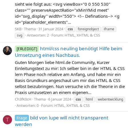
sieht wie folgt aus: <svg viewBox="0 0 550 530"
class="" preserveAspectRatio="xMinYMid meet"
id="svg_display" width="550"> <!-- Definations--> <g
id="placeholder_elements"...
SKB
Thema
31 Januar 2024
css
foreignobject
iframe
Antworten: 2
Forum:
HTML, XHTML & CSS
svg
html/css neuling benötigt Hilfe beim
[ERLEDIGT]
Umsetzung eines Nachbaus.
Guten Morgen liebe html.de Community, Kurzer
Einleitungstext zu mir: Ich selber bin in der HTML & CSS
lern Phase noch relative am Anfang, und habe mir ein
Basis Grundkurs angeschaut um mir das HTML & CSS
selbst beizubringen. Nun versuche ich die Theorie in die
Praxis umzusetzen an einem eigenen...
Ch3fK0cH
Thema
6 Januar 2024
css
html
webentwicklung
Antworten: 0
Forum:
HTML, XHTML & CSS
bild von lupe will nicht transparent
Frage
T
werden