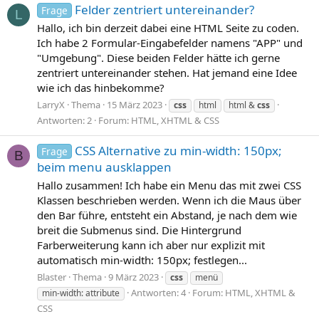
Felder zentriert untereinander?
Frage
L
Hallo, ich bin derzeit dabei eine HTML Seite zu coden.
Ich habe 2 Formular-Eingabefelder namens "APP" und
"Umgebung". Diese beiden Felder hätte ich gerne
zentriert untereinander stehen. Hat jemand eine Idee
wie ich das hinbekomme?
LarryX
Thema
15 März 2023
css
html
html &
css
Antworten: 2
Forum:
HTML, XHTML & CSS
CSS Alternative zu min-width: 150px;
Frage
B
beim menu ausklappen
Hallo zusammen! Ich habe ein Menu das mit zwei CSS
Klassen beschrieben werden. Wenn ich die Maus über
den Bar führe, entsteht ein Abstand, je nach dem wie
breit die Submenus sind. Die Hintergrund
Farberweiterung kann ich aber nur explizit mit
automatisch min-width: 150px; festlegen...
Blaster
Thema
9 März 2023
css
menü
Antworten: 4
Forum:
HTML, XHTML &
min-width: attribute
CSS