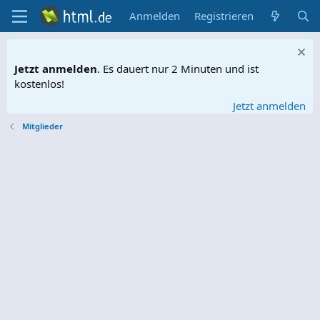
Anmelden
Registrieren
Jetzt anmelden
. Es dauert nur 2 Minuten und ist
kostenlos!
Jetzt anmelden
Mitglieder