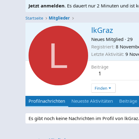
Jetzt anmelden
. Es dauert nur 2 Minuten und ist k
Startseite
Mitglieder
lkGraz
L
Neues Mitglied
·
29
Registriert
8 Novemb
Letzte Aktivität
9 Nov
Beiträge
1
Finden
Profilnachrichten
Neueste Aktivitäten
Beiträge
Es gibt noch keine Nachrichten im Profil von lkGraz