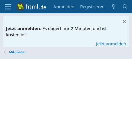
Anmelden
Registrieren
Jetzt anmelden
. Es dauert nur 2 Minuten und ist
kostenlos!
Jetzt anmelden
Mitglieder