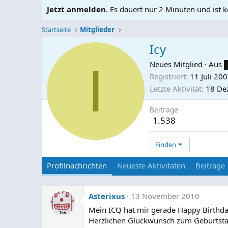
Jetzt anmelden
. Es dauert nur 2 Minuten und ist k
Startseite
Mitglieder
Icy
I
Neues Mitglied
·
Aus
Registriert
11 Juli 20
Letzte Aktivität
18 De
Beiträge
1.538
Finden
Profilnachrichten
Neueste Aktivitäten
Beiträge
Asterixus
13 November 2010
Mein ICQ hat mir gerade Happy Birthday
Herzlichen Glückwunsch zum Geburtstag (