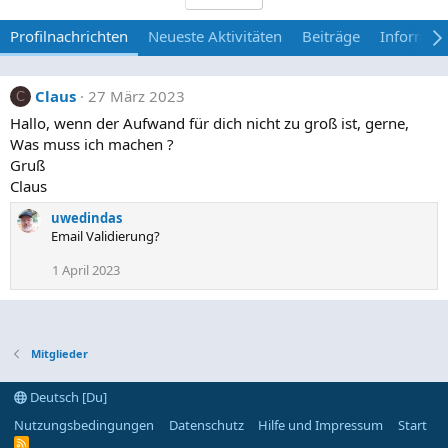
Profilnachrichten
Neueste Aktivitäten
Beiträge
Informat
Claus
27 März 2023
C
Hallo, wenn der Aufwand für dich nicht zu groß ist, gerne,
Was muss ich machen ?
Gruß
Claus
uwedindas
Email Validierung?
1 April 2023
Mitglieder
Deutsch [Du]
Nutzungsbedingungen
Datenschutz
Hilfe und Impressum
Start
R