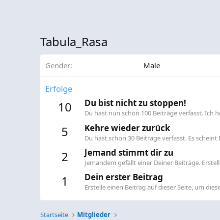
Tabula_Rasa
Gender
Male
Erfolge
Du bist nicht zu stoppen!
10
Du hast nun schon 100 Beiträge verfasst. Ich ho
Kehre wieder zurück
5
Du hast schon 30 Beiträge verfasst. Es scheint D
Jemand stimmt dir zu
2
Jemandem gefällt einer Deiner Beiträge. Erste
Dein erster Beitrag
1
Erstelle einen Beitrag auf dieser Seite, um diese
Startseite
Mitglieder