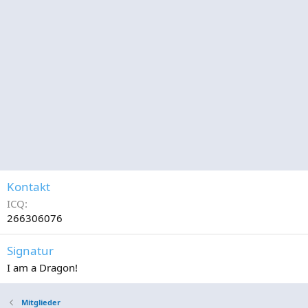
Kontakt
ICQ
266306076
Signatur
I am a Dragon!
Mitglieder