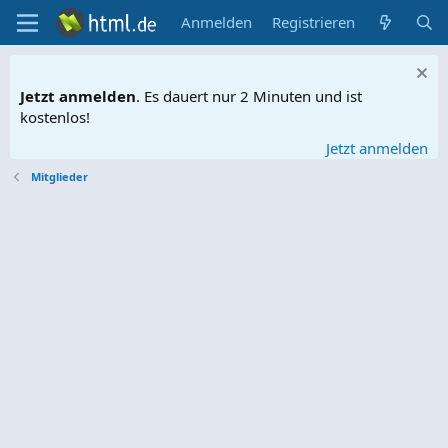
Anmelden
Registrieren
Jetzt anmelden
. Es dauert nur 2 Minuten und ist
kostenlos!
Jetzt anmelden
Mitglieder