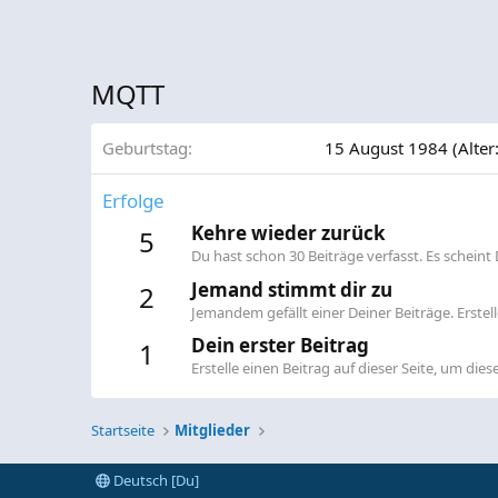
MQTT
Geburtstag
15 August 1984 (Alter:
Erfolge
Kehre wieder zurück
5
Du hast schon 30 Beiträge verfasst. Es scheint D
Jemand stimmt dir zu
2
Jemandem gefällt einer Deiner Beiträge. Erste
Dein erster Beitrag
1
Erstelle einen Beitrag auf dieser Seite, um diese
Startseite
Mitglieder
Deutsch [Du]